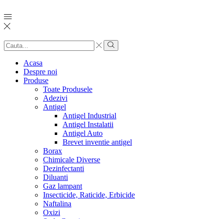
Search
input
Search
Acasa
Despre noi
Produse
Toate Produsele
Adezivi
Antigel
Antigel Industrial
Antigel Instalatii
Antigel Auto
Brevet inventie antigel
Borax
Chimicale Diverse
Dezinfectanti
Diluanti
Gaz lampant
Insecticide, Raticide, Erbicide
Naftalina
Oxizi