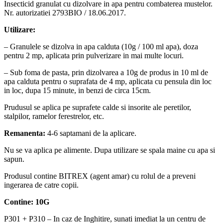
Insecticid granulat cu dizolvare in apa pentru combaterea mustelor.
Nr. autorizatiei 2793BIO / 18.06.2017.
Utilizare:
– Granulele se dizolva in apa calduta (10g / 100 ml apa), doza
pentru 2 mp, aplicata prin pulverizare in mai multe locuri.
– Sub foma de pasta, prin dizolvarea a 10g de produs in 10 ml de
apa calduta pentru o suprafata de 4 mp, aplicata cu pensula din loc
in loc, dupa 15 minute, in benzi de circa 15cm.
Prudusul se aplica pe suprafete calde si insorite ale peretilor,
stalpilor, ramelor ferestrelor, etc.
Remanenta:
4-6 saptamani de la aplicare.
Nu se va aplica pe alimente. Dupa utilizare se spala maine cu apa si
sapun.
Produsul contine BITREX (agent amar) cu rolul de a preveni
ingerarea de catre copii.
Contine: 10G
P301 + P310 – In caz de Inghitire, sunati imediat la un centru de