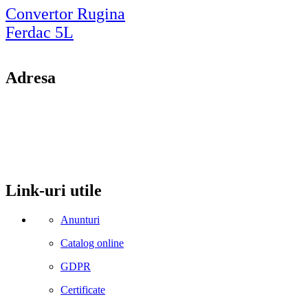
Convertor Rugina
Ferdac 5L
Adresa
comuna Budesti, sat Racovita, nr. 49, jud. Valcea
Mobil: 0755106025
Email: office@kynita.ro
Link-uri utile
Anunturi
Catalog online
GDPR
Certificate