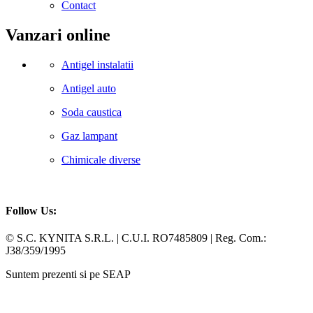
Contact
Vanzari online
Antigel instalatii
Antigel auto
Soda caustica
Gaz lampant
Chimicale diverse
Follow Us:
Facebook
Whatsapp
© S.C. KYNITA S.R.L. | C.U.I. RO7485809 | Reg. Com.:
J38/359/1995
Suntem prezenti si pe SEAP