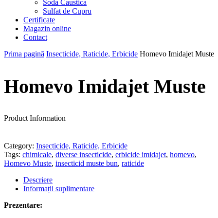
Soda Caustica
Sulfat de Cupru
Certificate
Magazin online
Contact
Prima pagină
Insecticide, Raticide, Erbicide
Homevo Imidajet Muste
Homevo Imidajet Muste
Product Information
Category:
Insecticide, Raticide, Erbicide
Tags:
chimicale
,
diverse insecticide
,
erbicide imidajet
,
homevo
,
Homevo Muste
,
insecticid muste bun
,
raticide
Descriere
Informații suplimentare
Prezentare: