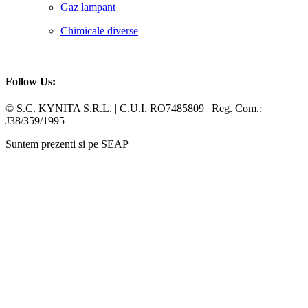
Gaz lampant
Chimicale diverse
Follow Us:
Facebook
Whatsapp
© S.C. KYNITA S.R.L. | C.U.I. RO7485809 | Reg. Com.:
J38/359/1995
Suntem prezenti si pe SEAP