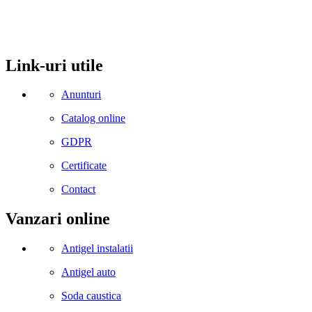
Mobil: 0755106025
Email: office@kynita.ro
Link-uri utile
Anunturi
Catalog online
GDPR
Certificate
Contact
Vanzari online
Antigel instalatii
Antigel auto
Soda caustica