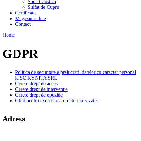
Soda Caustica
Sulfat de Cupru
Certificate
Magazin online
Contact
Home
GDPR
Politica de securitate a prelucrarii datelor cu caracter personal
la SC KYNITA SRL
Cerere drept de acces
Cerere drept de interventie
Cerere drept de opozitie
Ghid pentru exercitarea drepturilor vizate
Adresa
comuna Budesti, sat Racovita, nr. 49, jud. Valcea