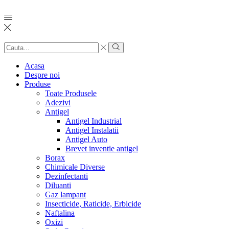
Search
input
Search
Acasa
Despre noi
Produse
Toate Produsele
Adezivi
Antigel
Antigel Industrial
Antigel Instalatii
Antigel Auto
Brevet inventie antigel
Borax
Chimicale Diverse
Dezinfectanti
Diluanti
Gaz lampant
Insecticide, Raticide, Erbicide
Naftalina
Oxizi