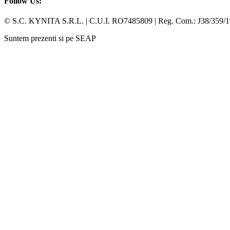
Follow Us:
Facebook
Whatsapp
© S.C. KYNITA S.R.L. | C.U.I. RO7485809 | Reg. Com.: J38/359/
Suntem prezenti si pe SEAP