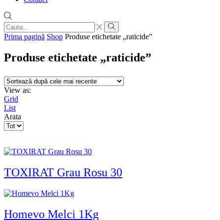
Search
input
Search
Prima pagină
Shop
Produse etichetate „raticide”
Produse etichetate „raticide”
View as:
Grid
List
Arata
Products
per
page
TOXIRAT Grau Rosu 30
Homevo Melci 1Kg