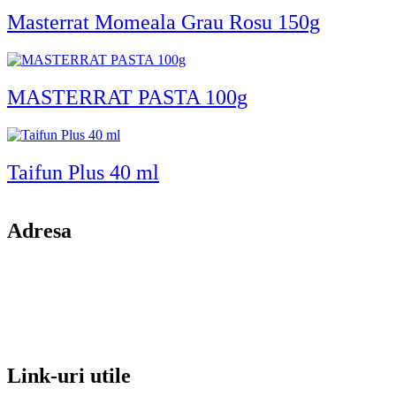
Masterrat Momeala Grau Rosu 150g
MASTERRAT PASTA 100g
Taifun Plus 40 ml
Adresa
comuna Budesti, sat Racovita, nr. 49, jud. Valcea
Mobil: 0755106025
Email: office@kynita.ro
Link-uri utile