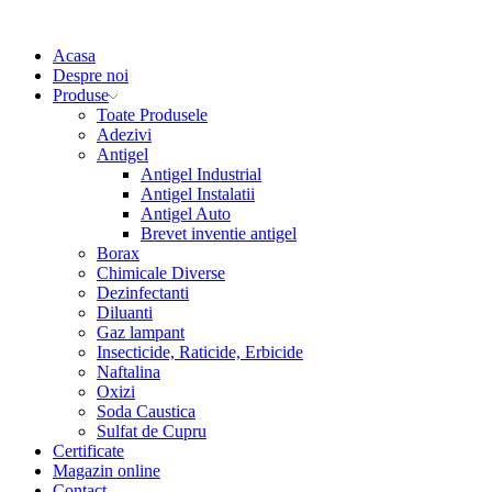
Acasa
Despre noi
Produse
Toate Produsele
Adezivi
Antigel
Antigel Industrial
Antigel Instalatii
Antigel Auto
Brevet inventie antigel
Borax
Chimicale Diverse
Dezinfectanti
Diluanti
Gaz lampant
Insecticide, Raticide, Erbicide
Naftalina
Oxizi
Soda Caustica
Sulfat de Cupru
Certificate
Magazin online
Contact