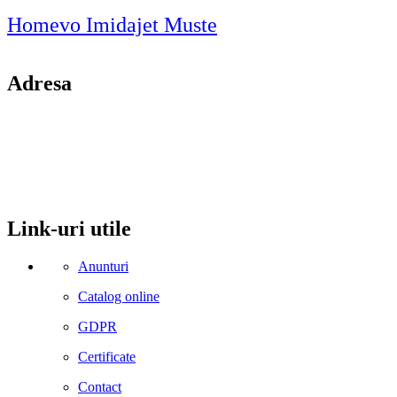
Homevo Imidajet Muste
Adresa
comuna Budesti, sat Racovita, nr. 49, jud. Valcea
Mobil: 0755106025
Email: office@kynita.ro
Link-uri utile
Anunturi
Catalog online
GDPR
Certificate
Contact