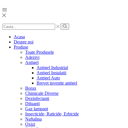
Search
input
Search
Acasa
Despre noi
Produse
Toate Produsele
Adezivi
Antigel
Antigel Industrial
Antigel Instalatii
Antigel Auto
Brevet inventie antigel
Borax
Chimicale Diverse
Dezinfectanti
Diluanti
Gaz lampant
Insecticide, Raticide, Erbicide
Naftalina
Oxizi