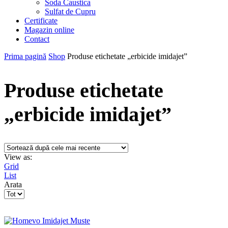
Soda Caustica
Sulfat de Cupru
Certificate
Magazin online
Contact
Prima pagină
Shop
Produse etichetate „erbicide imidajet”
Produse etichetate
„erbicide imidajet”
View as:
Grid
List
Arata
Products
per
page