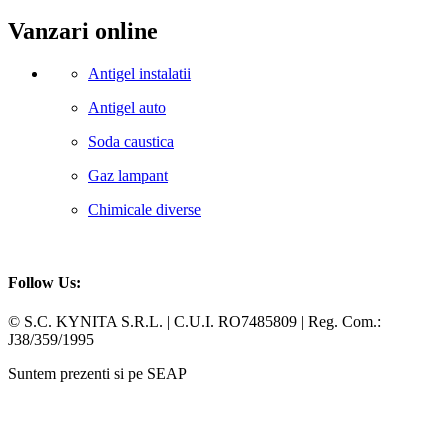
Vanzari online
Antigel instalatii
Antigel auto
Soda caustica
Gaz lampant
Chimicale diverse
Follow Us:
Facebook
Whatsapp
© S.C. KYNITA S.R.L. | C.U.I. RO7485809 | Reg. Com.:
J38/359/1995
Suntem prezenti si pe SEAP