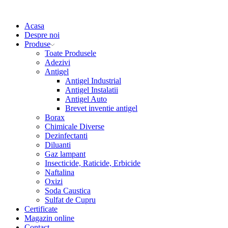
Acasa
Despre noi
Produse
Toate Produsele
Adezivi
Antigel
Antigel Industrial
Antigel Instalatii
Antigel Auto
Brevet inventie antigel
Borax
Chimicale Diverse
Dezinfectanti
Diluanti
Gaz lampant
Insecticide, Raticide, Erbicide
Naftalina
Oxizi
Soda Caustica
Sulfat de Cupru
Certificate
Magazin online
Contact