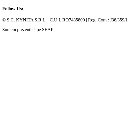
Follow Us:
Facebook
Whatsapp
© S.C. KYNITA S.R.L. | C.U.I. RO7485809 | Reg. Com.: J38/359/
Suntem prezenti si pe SEAP