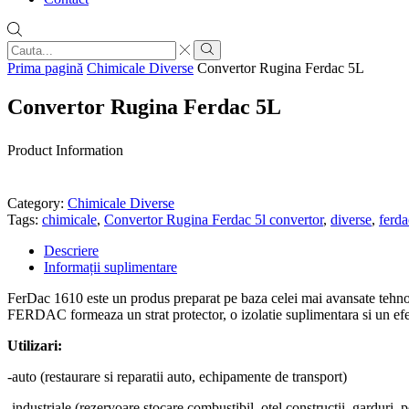
Search
input
Search
Prima pagină
Chimicale Diverse
Convertor Rugina Ferdac 5L
Convertor Rugina Ferdac 5L
Product Information
Category:
Chimicale Diverse
Tags:
chimicale
,
Convertor Rugina Ferdac 5l convertor
,
diverse
,
ferda
Descriere
Informații suplimentare
FerDac 1610 este un produs preparat pe baza celei mai avansate tehnolo
FERDAC formeaza un strat protector, o izolatie suplimentara si un efe
Utilizari:
-auto (restaurare si reparatii auto, echipamente de transport)
-industriale (rezervoare stocare combustibil, otel constructii, garduri, p