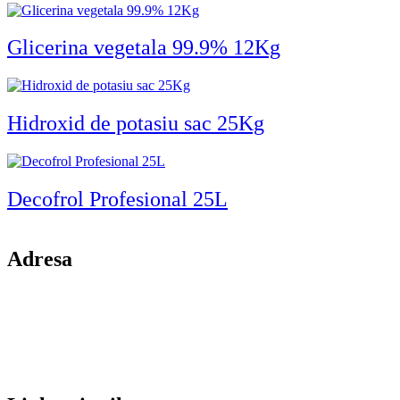
Glicerina vegetala 99.9% 12Kg
Hidroxid de potasiu sac 25Kg
Decofrol Profesional 25L
Adresa
comuna Budesti, sat Racovita, nr. 49, jud. Valcea
Mobil: 0755106025
Email: office@kynita.ro