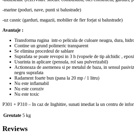
-marine (poduri, nave, punti si balustrade)
-uz casnic (garduri, magazii, mobilier de fier forjat si balustrade)
Avantaje :
Transforma rugina intr-o pelicula de culoare neagra, dura, hidro
Contine un grund polimeric transparent
Se elimina procedeul de sablare
Suprafata se poate revopsi in 3 h (vopsele de tip alchidic , epoxi
Usurinta in aplicare (pensula, rol sau pulverizabil)
Actioneaza de asemenea si pe metalul de baza, in sensul pasiviza
negru suprafata
Radament foarte bun (pana la 20 mp / 1 litru)
Nu este inflamabil
Nu este coroziv
Nu este toxic
P301 + P310 – In caz de Inghitire, sunati imediat la un centru de inf
Greutate
5 kg
Reviews