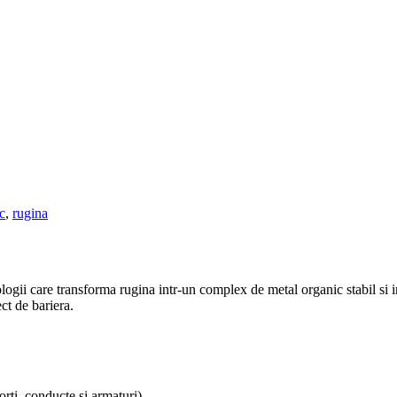
c
,
rugina
gii care transforma rugina intr-un complex de metal organic stabil si ins
ct de bariera.
orti, conducte si armaturi)