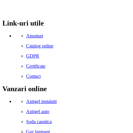
Email: office@kynita.ro
Link-uri utile
Anunturi
Catalog online
GDPR
Certificate
Contact
Vanzari online
Antigel instalatii
Antigel auto
Soda caustica
Gaz lampant