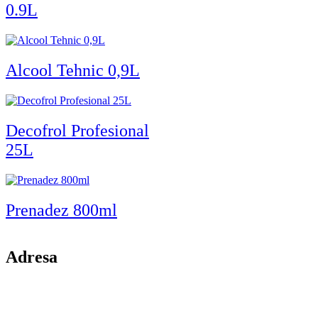
0.9L
Alcool Tehnic 0,9L
Decofrol Profesional
25L
Prenadez 800ml
Adresa
comuna Budesti, sat Racovita, nr. 49, jud. Valcea
Mobil: 0755106025