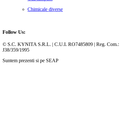
Chimicale diverse
Follow Us:
Facebook
Whatsapp
© S.C. KYNITA S.R.L. | C.U.I. RO7485809 | Reg. Com.:
J38/359/1995
Suntem prezenti si pe SEAP