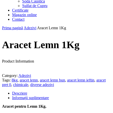
Soda Caustica
Sulfat de Cupru
Certificate
Magazin online
Contact
Prima pagină
Adezivi
Aracet Lemn 1Kg
Aracet Lemn 1Kg
Product Information
Category:
Adezivi
Tags:
8kg
,
aracet lemn
,
aracet lemn bun
,
aracet lemn ieftin
,
aracet
pret 0
,
chimicale
,
diverse adezivi
Descriere
Informații suplimentare
Aracet pentru Lemn 1Kg.