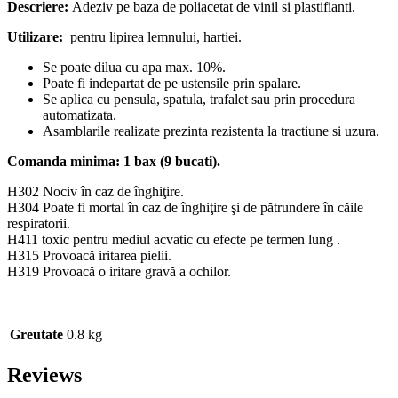
Descriere:
Adeziv pe baza de poliacetat de vinil si plastifianti.
Utilizare:
pentru lipirea lemnului, hartiei.
Se poate dilua cu apa max. 10%.
Poate fi indepartat de pe ustensile prin spalare.
Se aplica cu pensula, spatula, trafalet sau prin procedura
automatizata.
Asamblarile realizate prezinta rezistenta la tractiune si uzura.
Comanda minima: 1 bax (9 bucati).
H302 Nociv în caz de înghiţire.
H304 Poate fi mortal în caz de înghiţire şi de pătrundere în căile
respiratorii.
H411 toxic pentru mediul acvatic cu efecte pe termen lung .
H315 Provoacă iritarea pielii.
H319 Provoacă o iritare gravă a ochilor.
Greutate
0.8 kg
Reviews