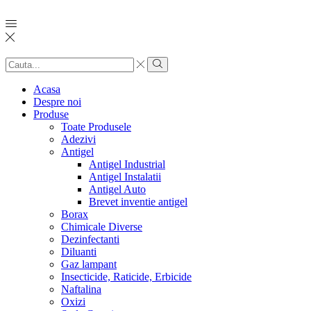
Search
input
Search
Acasa
Despre noi
Produse
Toate Produsele
Adezivi
Antigel
Antigel Industrial
Antigel Instalatii
Antigel Auto
Brevet inventie antigel
Borax
Chimicale Diverse
Dezinfectanti
Diluanti
Gaz lampant
Insecticide, Raticide, Erbicide
Naftalina
Oxizi