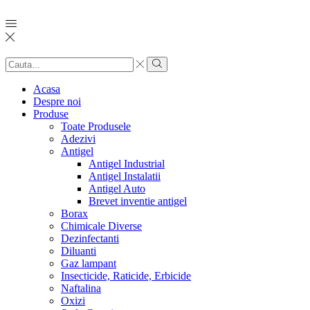
Search
input
Search
Acasa
Despre noi
Produse
Toate Produsele
Adezivi
Antigel
Antigel Industrial
Antigel Instalatii
Antigel Auto
Brevet inventie antigel
Borax
Chimicale Diverse
Dezinfectanti
Diluanti
Gaz lampant
Insecticide, Raticide, Erbicide
Naftalina
Oxizi