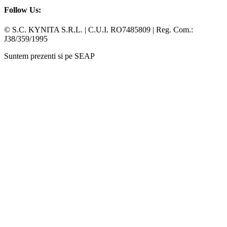
Follow Us:
Facebook
Whatsapp
© S.C. KYNITA S.R.L. | C.U.I. RO7485809 | Reg. Com.:
J38/359/1995
Suntem prezenti si pe SEAP