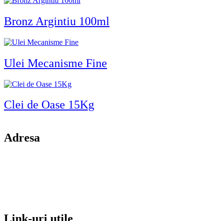
Bronz Argintiu 100ml
Ulei Mecanisme Fine
Clei de Oase 15Kg
Adresa
comuna Budesti, sat Racovita, nr. 49, jud. Valcea
Mobil: 0755106025
Email: office@kynita.ro
Link-uri utile