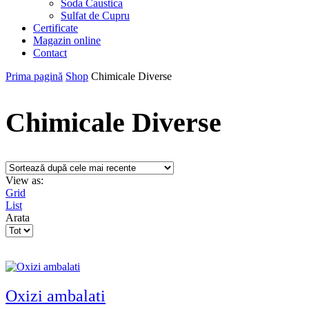
Soda Caustica
Sulfat de Cupru
Certificate
Magazin online
Contact
Prima pagină
Shop
Chimicale Diverse
Chimicale Diverse
View as:
Grid
List
Arata
Products
per
page
Oxizi ambalati