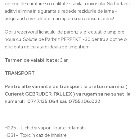
optime de curatare si o calitate stabila a mirosului. Surfactantii
aditivi elimina in siguranta si repede rezidurile de iarna –
asigurand o vizibilitate mai rapida si un consum redus!
Goliti rezervorul lichidului de parbriz si efectuati o umplere
noua cu Solutie de Parbriz PERFEKT -30 pentru a obtine o
eficienta de curatare ideala pe timpul iernii.
Termen de valabilitate:
3 ani.
TRANSPORT
Pentru alte variante de transport la preturi mai mici (
Curierat GEBRUDER, PALLEX ) va rugam sa ne sunati la
numarul : 0747.135.064 sau 0755.106.022
H225 – Lichid şi vapori foarte inflamabili.
H331 – Toxic în caz de inhalare.