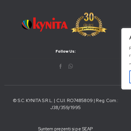
Follow Us:
© S.C. KYNITA S.R.L. | C.U.I. RO7485809 | Reg. Com.:
J38/359/1995
Suntem prezenti si pe SEAP