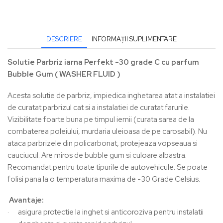
DESCRIERE
INFORMAȚII SUPLIMENTARE
Solutie Parbriz iarna Perfekt -30 grade C cu parfum
Bubble Gum ( WASHER FLUID )
Acesta solutie de parbriz, impiedica inghetarea atat a instalatiei
de curatat parbrizul cat si a instalatiei de curatat farurile.
Vizibilitate foarte buna pe timpul iernii (curata sarea de la
combaterea poleiului, murdaria uleioasa de pe carosabil). Nu
ataca parbrizele din policarbonat, protejeaza vopseaua si
cauciucul. Are miros de bubble gum si culoare albastra.
Recomandat pentru toate tipurile de autovehicule. Se poate
folisi pana la o temperatura maxima de -30 Grade Celsius.
Avantaje:
· asigura protectie la inghet si anticoroziva pentru instalatii