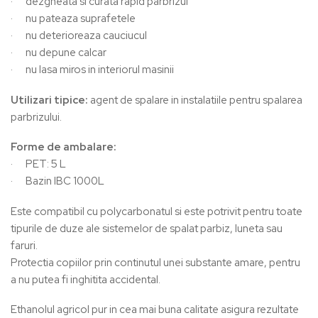
· dezgheata si curata rapid parbrizul
· nu pateaza suprafetele
· nu deterioreaza cauciucul
· nu depune calcar
· nu lasa miros in interiorul masinii
Utilizari tipice:
agent de spalare in instalatiile pentru spalarea
parbrizului.
Forme de ambalare:
· PET: 5 L
· Bazin IBC 1000L
Este compatibil cu polycarbonatul si este potrivit pentru toate
tipurile de duze ale sistemelor de spalat parbiz, luneta sau
faruri.
Protectia copiilor prin continutul unei substante amare, pentru
a nu putea fi inghitita accidental.
Ethanolul agricol pur in cea mai buna calitate asigura rezultate