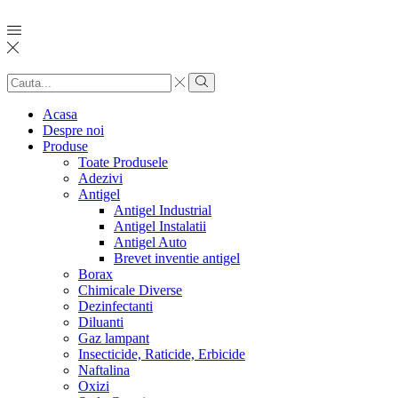
Search
input
Search
Acasa
Despre noi
Produse
Toate Produsele
Adezivi
Antigel
Antigel Industrial
Antigel Instalatii
Antigel Auto
Brevet inventie antigel
Borax
Chimicale Diverse
Dezinfectanti
Diluanti
Gaz lampant
Insecticide, Raticide, Erbicide
Naftalina
Oxizi