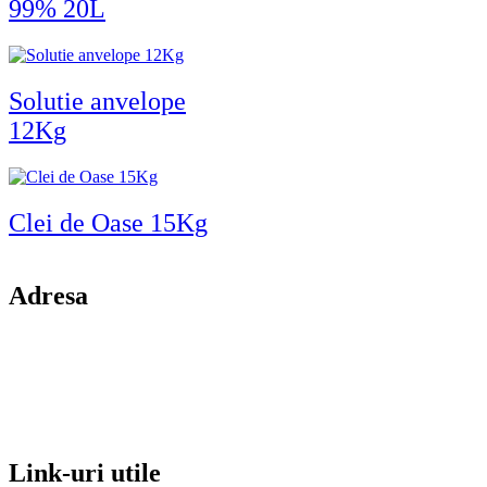
99% 20L
Solutie anvelope
12Kg
Clei de Oase 15Kg
Adresa
comuna Budesti, sat Racovita, nr. 49, jud. Valcea
Mobil: 0755106025
Email: office@kynita.ro
Link-uri utile