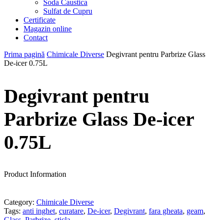
Soda Caustica
Sulfat de Cupru
Certificate
Magazin online
Contact
Prima pagină
Chimicale Diverse
Degivrant pentru Parbrize Glass
De-icer 0.75L
Degivrant pentru
Parbrize Glass De-icer
0.75L
Product Information
Category:
Chimicale Diverse
Tags:
anti inghet
,
curatare
,
De-icer
,
Degivrant
,
fara gheata
,
geam
,
Glass
,
Parbrize
,
sticla