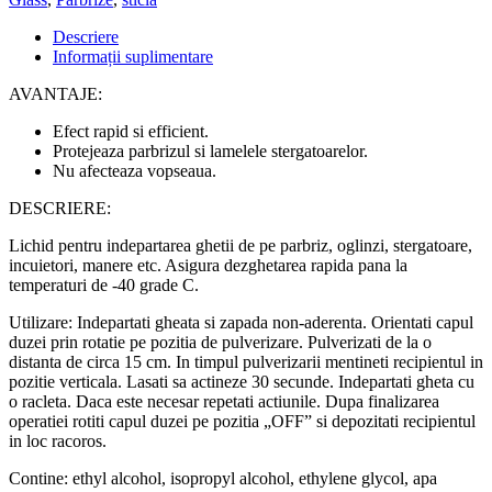
Descriere
Informații suplimentare
AVANTAJE:
Efect rapid si efficient.
Protejeaza parbrizul si lamelele stergatoarelor.
Nu afecteaza vopseaua.
DESCRIERE:
Lichid pentru indepartarea ghetii de pe parbriz, oglinzi, stergatoare,
incuietori, manere etc. Asigura dezghetarea rapida pana la
temperaturi de -40 grade C.
Utilizare: Indepartati gheata si zapada non-aderenta. Orientati capul
duzei prin rotatie pe pozitia de pulverizare. Pulverizati de la o
distanta de circa 15 cm. In timpul pulverizarii mentineti recipientul in
pozitie verticala. Lasati sa actineze 30 secunde. Indepartati gheta cu
o racleta. Daca este necesar repetati actiunile. Dupa finalizarea
operatiei rotiti capul duzei pe pozitia „OFF” si depozitati recipientul
in loc racoros.
Contine: ethyl alcohol, isopropyl alcohol, ethylene glycol, apa