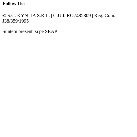
Follow Us:
Facebook
Whatsapp
© S.C. KYNITA S.R.L. | C.U.I. RO7485809 | Reg. Com.:
J38/359/1995
Suntem prezenti si pe SEAP