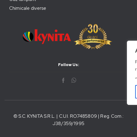
Chimicale diverse
Follow Us:
© S.C. KYNITA S.R.L. | C.U.I. RO7485809 | Reg. Com.:
J38/359/1995