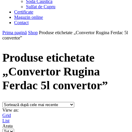
Soda Caustica
Sulfat de Cupru
Certificate
Magazin online
Contact
Prima pagină
Shop
Produse etichetate „Convertor Rugina Ferdac 5l
convertor”
Produse etichetate
„Convertor Rugina
Ferdac 5l convertor”
View as:
Grid
List
Arata
Products