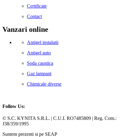
Certificate
Contact
Vanzari online
Antigel instalatii
Antigel auto
Soda caustica
Gaz lampant
Chimicale diverse
Follow Us:
Facebook
Whatsapp
© S.C. KYNITA S.R.L. | C.U.I. RO7485809 | Reg. Com.:
J38/359/1995
Suntem prezenti si pe SEAP