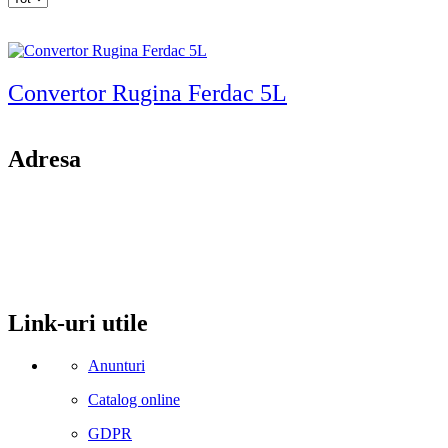
per
page
Convertor Rugina Ferdac 5L
Adresa
comuna Budesti, sat Racovita, nr. 49, jud. Valcea
Mobil: 0755106025
Email: office@kynita.ro
Link-uri utile
Anunturi
Catalog online
GDPR