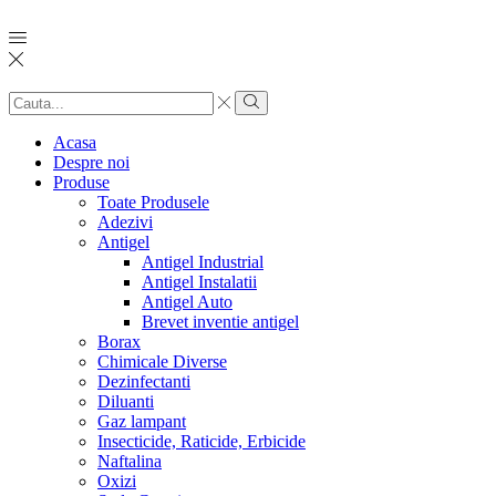
Search
input
Search
Acasa
Despre noi
Produse
Toate Produsele
Adezivi
Antigel
Antigel Industrial
Antigel Instalatii
Antigel Auto
Brevet inventie antigel
Borax
Chimicale Diverse
Dezinfectanti
Diluanti
Gaz lampant
Insecticide, Raticide, Erbicide
Naftalina
Oxizi