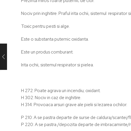
Prezinta miros foarte puternic de clor.
Nociv prin inghitire. Praful irita ochii, sistemul respirator si
Toxic pentru pesti si alge.
Este o substanta puternic oxidanta.
Este un produs comburant.
Irita ochii, sistemul respirator si pielea.
H 272: Poate agrava un incendiu; oxidant.
H 302: Nociv in caz de inghitire.
H 314: Provoaca arsuri grave ale pielii si lezarea ochilor.
P 210: A se pastra departe de surse de caldura/scantei/fl
P 220: A se pastra /depozita departe de imbracaminte/m