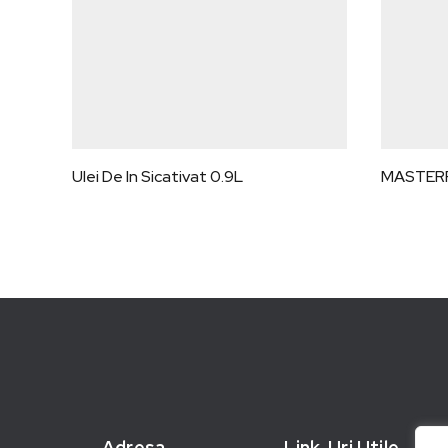
Ulei De In Sicativat 0.9L
MASTERR
Adresa
Link-Uri Utile