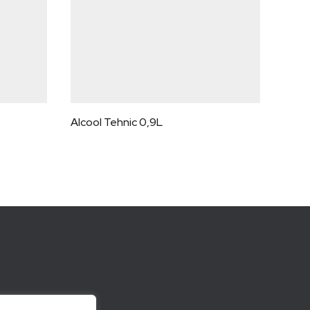
Alcool Tehnic 0,9L
Conve