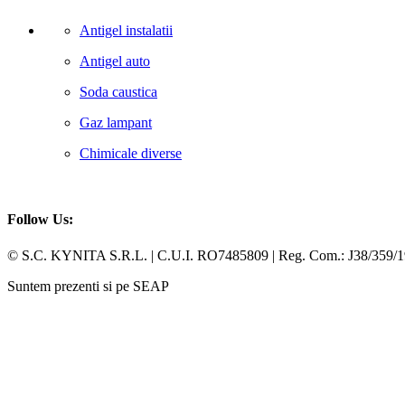
Antigel instalatii
Antigel auto
Soda caustica
Gaz lampant
Chimicale diverse
Follow Us:
Facebook
Whatsapp
© S.C. KYNITA S.R.L. | C.U.I. RO7485809 | Reg. Com.: J38/359/
Suntem prezenti si pe SEAP