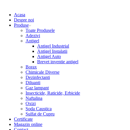
Acasa
Despre noi
Produse
Toate Produsele
Adezivi
Antigel
Antigel Industrial
Antigel Instalatii
Antigel Auto
Brevet inventie antigel
Borax
Chimicale Diverse
Dezinfectanti
Diluanti
Gaz lampant
Insecticide, Raticide, Erbicide
Naftalina
Oxizi
Soda Caustica
Sulfat de Cupru
Certificate
Magazin online
Contact