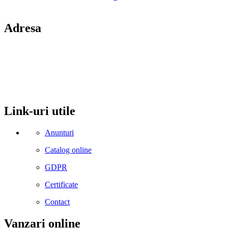
Adresa
comuna Budesti, sat Racovita, nr. 49, jud. Valcea
Mobil: 0755106025
Email: office@kynita.ro
Link-uri utile
Anunturi
Catalog online
GDPR
Certificate
Contact
Vanzari online