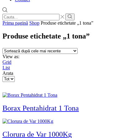
Search
input
Search
Prima pagină
Shop
Produse etichetate „1 tona”
Produse etichetate „1 tona”
View as:
Grid
List
Arata
Products
per
page
Borax Pentahidrat 1 Tona
Clorura de Var 1000Kg