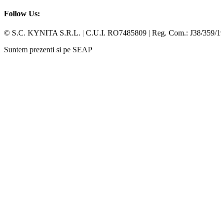
Follow Us:
Facebook
Whatsapp
© S.C. KYNITA S.R.L. | C.U.I. RO7485809 | Reg. Com.: J38/359/
Suntem prezenti si pe SEAP