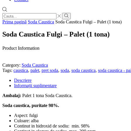
Search
input
Search
Prima pagină
Soda Caustica
Soda Caustica Fulgi – Palet (1 tona)
Soda Caustica Fulgi – Palet (1 tona)
Product Information
Category:
Soda Caustica
Tags:
caustica
,
palet
,
pret soda
,
soda
,
soda caustica
,
soda caustica - pa
Descriere
Informații suplimentare
Ambalaj:
Palet 1 tona Soda Caustica.
Soda caustica, puritate 98%.
Aspect: fulgi
Culoare: alba
Continut in hidroxid de sodiu: min. 98%