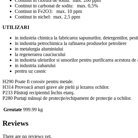
Continut in clorura de sodiu: max. 200 ppm
Continut in carbonat de sodiu: max. 0,5%
Continut in Fe2O3: max. 10 ppm
Continut in nichel: max. 2,5 ppm
UTILIZARI
in industria chimica la fabricarea sapunurilor, detergentilor, pest
in industria petrochimica la rafinarea produselor petroliere
in metalurgia aluminiului
la regenerarea cauciucului
in industria uleiurilor si unsorilor pentru purificarea acestora de a
in industria zaharului
pentru uz casnic
H290 Poate fi corosiv pentru metale.
H314 Provoacă arsuri grave ale pielii şi lezarea ochilor.
P233 Păstraţi recipientul închis etanş.
P280 Purtaţi mănuşi de protecţie/echipament de protecţie a ochilor.
Greutate
999.99 kg
Reviews
There are no reviews yet.