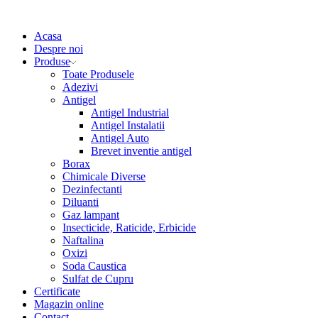
Acasa
Despre noi
Produse
Toate Produsele
Adezivi
Antigel
Antigel Industrial
Antigel Instalatii
Antigel Auto
Brevet inventie antigel
Borax
Chimicale Diverse
Dezinfectanti
Diluanti
Gaz lampant
Insecticide, Raticide, Erbicide
Naftalina
Oxizi
Soda Caustica
Sulfat de Cupru
Certificate
Magazin online
Contact