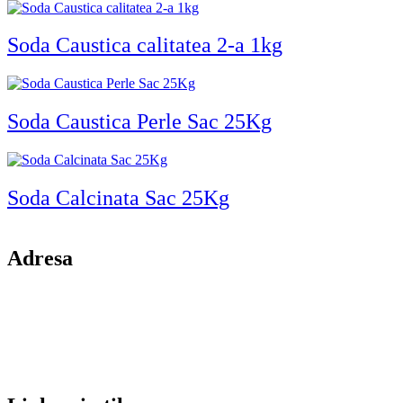
Soda Caustica calitatea 2-a 1kg
Soda Caustica Perle Sac 25Kg
Soda Calcinata Sac 25Kg
Adresa
comuna Budesti, sat Racovita, nr. 49, jud. Valcea
Mobil: 0755106025
Email: office@kynita.ro