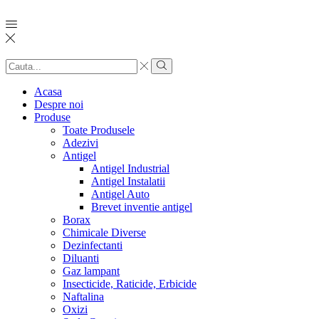
Search
input
Search
Acasa
Despre noi
Produse
Toate Produsele
Adezivi
Antigel
Antigel Industrial
Antigel Instalatii
Antigel Auto
Brevet inventie antigel
Borax
Chimicale Diverse
Dezinfectanti
Diluanti
Gaz lampant
Insecticide, Raticide, Erbicide
Naftalina
Oxizi