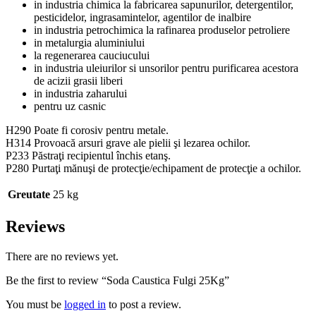
in industria chimica la fabricarea sapunurilor, detergentilor,
pesticidelor, ingrasamintelor, agentilor de inalbire
in industria petrochimica la rafinarea produselor petroliere
in metalurgia aluminiului
la regenerarea cauciucului
in industria uleiurilor si unsorilor pentru purificarea acestora
de acizii grasii liberi
in industria zaharului
pentru uz casnic
H290 Poate fi corosiv pentru metale.
H314 Provoacă arsuri grave ale pielii şi lezarea ochilor.
P233 Păstraţi recipientul închis etanş.
P280 Purtaţi mănuşi de protecţie/echipament de protecţie a ochilor.
Greutate
25 kg
Reviews
There are no reviews yet.
Be the first to review “Soda Caustica Fulgi 25Kg”
You must be
logged in
to post a review.