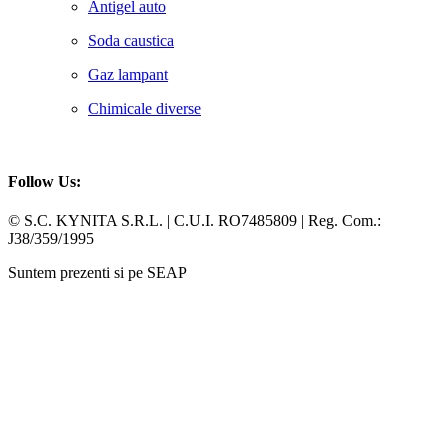
Antigel auto
Soda caustica
Gaz lampant
Chimicale diverse
Follow Us:
Facebook
Whatsapp
© S.C. KYNITA S.R.L. | C.U.I. RO7485809 | Reg. Com.:
J38/359/1995
Suntem prezenti si pe SEAP