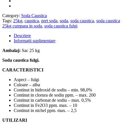
Category:
Soda Caustica
Tags:
25kg
,
caustica
,
pret soda
,
soda
,
soda caustica
,
soda caustica
25kg cumpara in soda
,
soda caustica fulgi
Descriere
Informații suplimentare
Ambalaj:
Sac 25 kg
Soda caustica fulgi.
CARACTERISTICI
Aspect – fulgi
Culoare – alba
Continut in hidroxid de sodiu – min. 98,0%
Continut in clorura de sodiu ppm. – max. 200
Continut in carbonat de sodiu – max. 0,5%
Continut in Fe2O3 ppm. max. – 10
Continut in nichel ppm. max. – 2,5
UTILIZARI