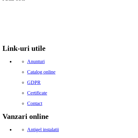
comuna Budesti, sat Racovita, nr. 49, jud. Valcea
Mobil: 0755106025
Email: office@kynita.ro
Link-uri utile
Anunturi
Catalog online
GDPR
Certificate
Contact
Vanzari online
Antigel instalatii