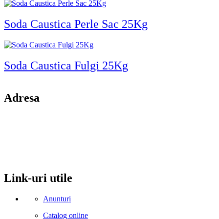
Soda Caustica Perle Sac 25Kg
Soda Caustica Fulgi 25Kg
Adresa
comuna Budesti, sat Racovita, nr. 49, jud. Valcea
Mobil: 0755106025
Email: office@kynita.ro
Link-uri utile
Anunturi
Catalog online