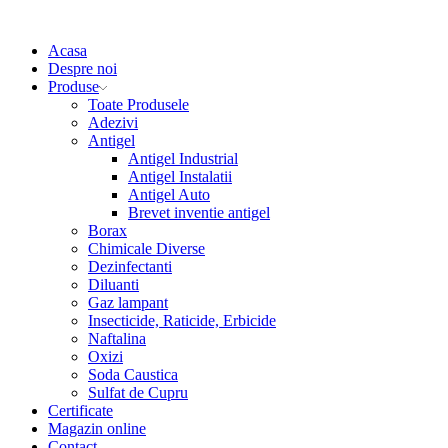
Acasa
Despre noi
Produse
Toate Produsele
Adezivi
Antigel
Antigel Industrial
Antigel Instalatii
Antigel Auto
Brevet inventie antigel
Borax
Chimicale Diverse
Dezinfectanti
Diluanti
Gaz lampant
Insecticide, Raticide, Erbicide
Naftalina
Oxizi
Soda Caustica
Sulfat de Cupru
Certificate
Magazin online
Contact