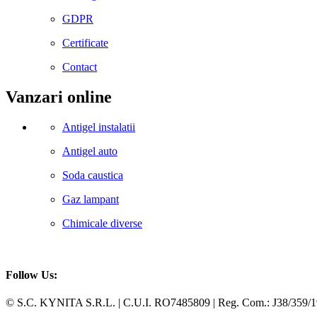
GDPR
Certificate
Contact
Vanzari online
Antigel instalatii
Antigel auto
Soda caustica
Gaz lampant
Chimicale diverse
Follow Us:
Facebook
Whatsapp
© S.C. KYNITA S.R.L. | C.U.I. RO7485809 | Reg. Com.: J38/359/