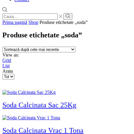
Search
input
Search
Prima pagină
Shop
Produse etichetate „soda”
Produse etichetate „soda”
View as:
Grid
List
Arata
Products
per
page
Soda Calcinata Sac 25Kg
Soda Calcinata Vrac 1 Tona