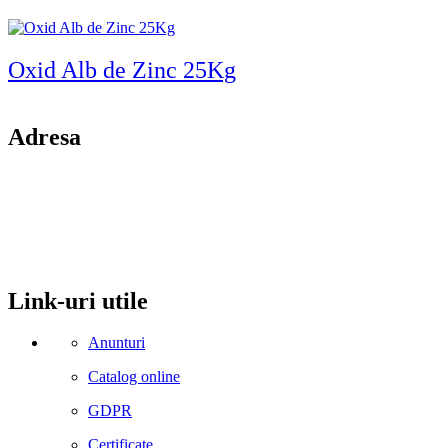
Oxid Alb de Zinc 25Kg
Adresa
comuna Budesti, sat Racovita, nr. 49, jud. Valcea
Mobil: 0755106025
Email: office@kynita.ro
Link-uri utile
Anunturi
Catalog online
GDPR
Certificate