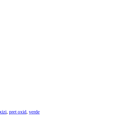
xizi
,
pret oxid
,
verde