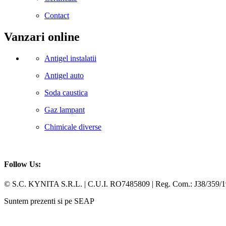
Contact
Vanzari online
Antigel instalatii
Antigel auto
Soda caustica
Gaz lampant
Chimicale diverse
Follow Us:
Facebook
Whatsapp
© S.C. KYNITA S.R.L. | C.U.I. RO7485809 | Reg. Com.: J38/359/
Suntem prezenti si pe SEAP