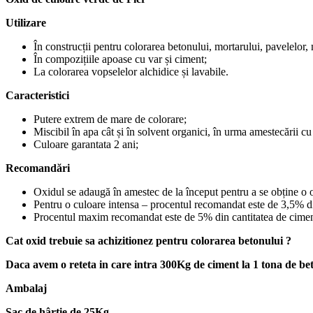
Utilizare
În construcții pentru colorarea betonului, mortarului, pavelelor, m
În compozițiile apoase cu var și ciment;
La colorarea vopselelor alchidice și lavabile.
Caracteristici
Putere extrem de mare de colorare;
Miscibil în apa cât și în solvent organici, în urma amestecării c
Culoare garantata 2 ani;
Recomandări
Oxidul se adaugă în amestec de la început pentru a se obține o
Pentru o culoare intensa – procentul recomandat este de 3,5% din
Procentul maxim recomandat este de 5% din cantitatea de cimen
Cat oxid trebuie sa achizitionez pentru colorarea betonului ?
Daca avem o reteta in care intra 300Kg de ciment la 1 tona de b
Ambalaj
Sac de hârtie de 25Kg.