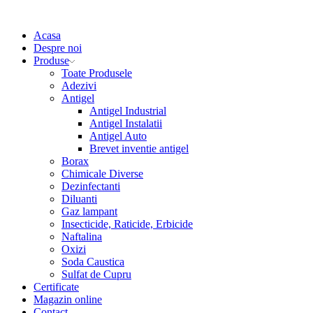
Acasa
Despre noi
Produse
Toate Produsele
Adezivi
Antigel
Antigel Industrial
Antigel Instalatii
Antigel Auto
Brevet inventie antigel
Borax
Chimicale Diverse
Dezinfectanti
Diluanti
Gaz lampant
Insecticide, Raticide, Erbicide
Naftalina
Oxizi
Soda Caustica
Sulfat de Cupru
Certificate
Magazin online
Contact