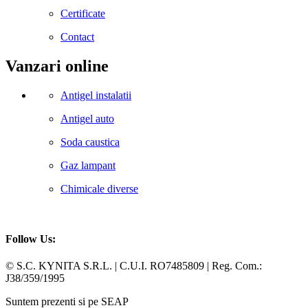
Certificate
Contact
Vanzari online
Antigel instalatii
Antigel auto
Soda caustica
Gaz lampant
Chimicale diverse
Follow Us:
Facebook
Whatsapp
© S.C. KYNITA S.R.L. | C.U.I. RO7485809 | Reg. Com.:
J38/359/1995
Suntem prezenti si pe SEAP