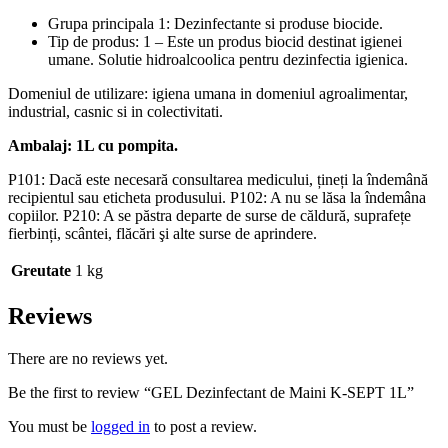
Grupa principala 1: Dezinfectante si produse biocide.
Tip de produs: 1 – Este un produs biocid destinat igienei
umane. Solutie hidroalcoolica pentru dezinfectia igienica.
Domeniul de utilizare: igiena umana in domeniul agroalimentar,
industrial, casnic si in colectivitati.
Ambalaj: 1L cu pompita.
P101: Dacă este necesară consultarea medicului, țineți la îndemână
recipientul sau eticheta produsului. P102: A nu se lăsa la îndemâna
copiilor. P210: A se păstra departe de surse de căldură, suprafețe
fierbinți, scântei, flăcări şi alte surse de aprindere.
Greutate
1 kg
Reviews
There are no reviews yet.
Be the first to review “GEL Dezinfectant de Maini K-SEPT 1L”
You must be
logged in
to post a review.