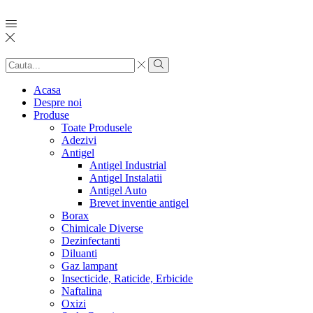
Search
input
Search
Acasa
Despre noi
Produse
Toate Produsele
Adezivi
Antigel
Antigel Industrial
Antigel Instalatii
Antigel Auto
Brevet inventie antigel
Borax
Chimicale Diverse
Dezinfectanti
Diluanti
Gaz lampant
Insecticide, Raticide, Erbicide
Naftalina
Oxizi