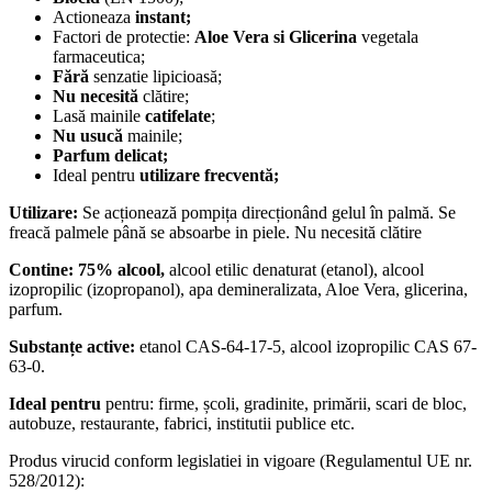
Actioneaza
instant;
Factori de protectie:
Aloe Vera si Glicerina
vegetala
farmaceutica;
Fără
senzatie lipicioasă;
Nu necesită
clătire;
Lasă mainile
catifelate
;
Nu usucă
mainile;
Parfum delicat;
Ideal pentru
utilizare frecventă;
Utilizare:
Se acționează pompița direcționând gelul în palmă. Se
freacă palmele până se absoarbe in piele. Nu necesită clătire
Contine: 75% alcool,
alcool etilic denaturat (etanol), alcool
izopropilic (izopropanol), apa demineralizata, Aloe Vera, glicerina,
parfum.
Substanțe active:
etanol CAS-64-17-5, alcool izopropilic CAS 67-
63-0.
Ideal pentru
pentru: firme, școli, gradinite, primării, scari de bloc,
autobuze, restaurante, fabrici, institutii publice etc.
Produs virucid conform legislatiei in vigoare (Regulamentul UE nr.
528/2012):