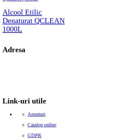
Alcool Etilic
Denaturat QCLEAN
1000L
Adresa
comuna Budesti, sat Racovita, nr. 49, jud. Valcea
Mobil: 0755106025
Email: office@kynita.ro
Link-uri utile
Anunturi
Catalog online
GDPR