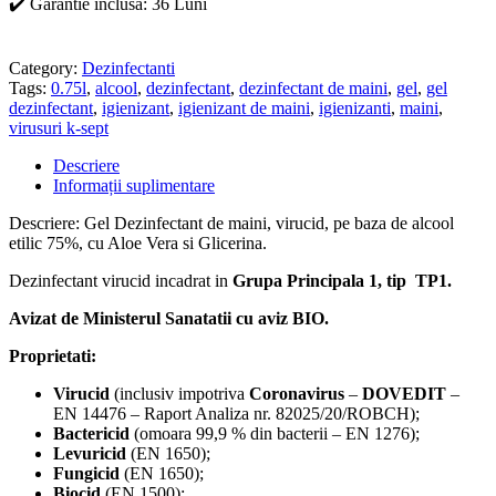
✔️ Garantie inclusa: 36 Luni
Category:
Dezinfectanti
Tags:
0.75l
,
alcool
,
dezinfectant
,
dezinfectant de maini
,
gel
,
gel
dezinfectant
,
igienizant
,
igienizant de maini
,
igienizanti
,
maini
,
virusuri k-sept
Descriere
Informații suplimentare
Descriere: Gel Dezinfectant de maini, virucid, pe baza de alcool
etilic 75%, cu Aloe Vera si Glicerina.
Dezinfectant virucid incadrat in
Grupa Principala 1, tip TP1.
Avizat de Ministerul Sanatatii cu aviz BIO.
Proprietati:
Virucid
(inclusiv impotriva
Coronavirus
–
DOVEDIT
–
EN 14476 – Raport Analiza nr. 82025/20/ROBCH);
Bactericid
(omoara 99,9 % din bacterii – EN 1276);
Levuricid
(EN 1650);
Fungicid
(EN 1650);
Biocid
(EN 1500);