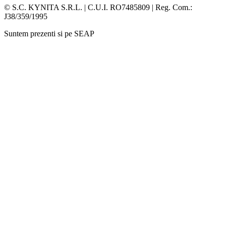
Facebook
Whatsapp
© S.C. KYNITA S.R.L. | C.U.I. RO7485809 | Reg. Com.:
J38/359/1995
Suntem prezenti si pe SEAP