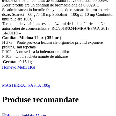
trebuie sa aiba un continut de substanta activa de maxim 0,003%.
Acest produs are un continut de bromadiolone de 0,0029%.
Se administreza in locurile fregventate de rozatoare in urmatoarele
doze; Soareci – 60 g /5-10 mp Sobolani – 100g /5-10 mp Continutul
unui plic are 100g
Termenul de valabilitate este de 24 luni de la data fabricatiei Nr
autorizatiei de comercializare; RO/2018/0244/MRA/ES/AA-2018-
14-00110 –
Cantitate Minima 1 bax ( 35 buc )
H 373 – Poate provoca leziuni ale organelor privind expunere
prelungi sau repetata
P 102 – A nu se lasa la indemana copiilor
P 103 – Cititi eticheta inainte de utilizare
Greutate
0.15 kg
Homevo Melci 1Kg
MASTERRAT PASTA 100g
Produse recomandate