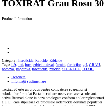
TOXIRAT Grau Rosu 30
Product Information
Category:
Insecticide, Raticide, Erbicide
Tags:
1-9
,
anti
,
buc.
,
erbicide foval
,
furnici
,
furnicilor
,
gel
,
GRAU
,
homevo
,
impotriva
,
insecticide
,
raticide
,
SOARECE
,
TOXIC
Descriere
Informații suplimentare
Toxirat 30 este un produs pentru combaterea soarecilor si
sobolanilor formulat Pasta de culoare rosie, care are ca substanta
activa Bromadiolone in doza omologata conform noilor reglementari
a U E , care stipuleaza ca produsele rodenticide destinate populatiei