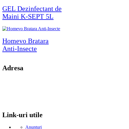
GEL Dezinfectant de
Maini K-SEPT 5L
Homevo Bratara
Anti-Insecte
Adresa
comuna Budesti, sat Racovita, nr. 49, jud. Valcea
Mobil: 0755106025
Email: office@kynita.ro
Link-uri utile
Anunturi