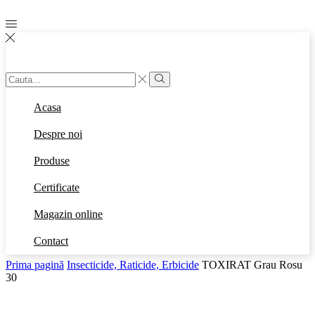
Search
input
Search
Acasa
Despre noi
Produse
Certificate
Magazin online
Contact
Prima pagină
Insecticide, Raticide, Erbicide
TOXIRAT Grau Rosu
30