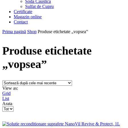
Soda Caustica
Sulfat de Cupru
Certificate
Magazin online
Contact
Prima pagină
Shop
Produse etichetate „vopsea”
Produse etichetate
„vopsea”
View as:
Grid
List
Arata
Products
per
page