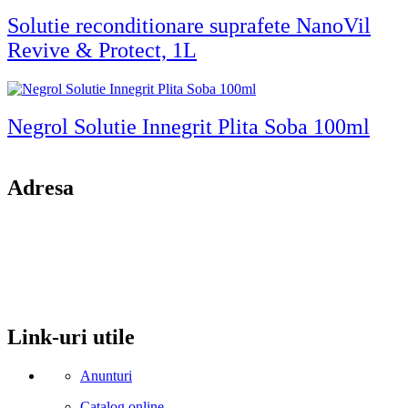
Solutie reconditionare suprafete NanoVil
Revive & Protect, 1L
Negrol Solutie Innegrit Plita Soba 100ml
Adresa
comuna Budesti, sat Racovita, nr. 49, jud. Valcea
Mobil: 0755106025
Email: office@kynita.ro
Link-uri utile
Anunturi
Catalog online