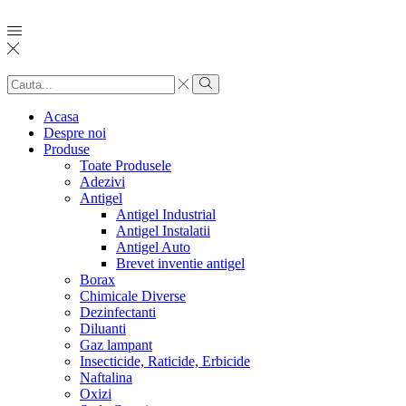
Search
input
Search
Acasa
Despre noi
Produse
Toate Produsele
Adezivi
Antigel
Antigel Industrial
Antigel Instalatii
Antigel Auto
Brevet inventie antigel
Borax
Chimicale Diverse
Dezinfectanti
Diluanti
Gaz lampant
Insecticide, Raticide, Erbicide
Naftalina
Oxizi