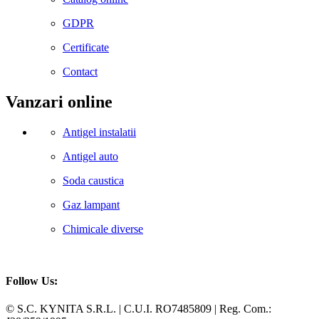
GDPR
Certificate
Contact
Vanzari online
Antigel instalatii
Antigel auto
Soda caustica
Gaz lampant
Chimicale diverse
Follow Us:
Facebook
Whatsapp
© S.C. KYNITA S.R.L. | C.U.I. RO7485809 | Reg. Com.: