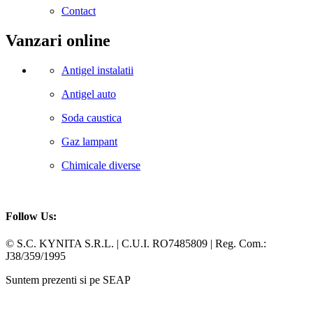
Contact
Vanzari online
Antigel instalatii
Antigel auto
Soda caustica
Gaz lampant
Chimicale diverse
Follow Us:
Facebook
Whatsapp
© S.C. KYNITA S.R.L. | C.U.I. RO7485809 | Reg. Com.:
J38/359/1995
Suntem prezenti si pe SEAP