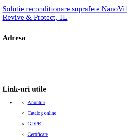
Solutie reconditionare suprafete NanoVil
Revive & Protect, 1L
Adresa
comuna Budesti, sat Racovita, nr. 49, jud. Valcea
Mobil: 0755106025
Email: office@kynita.ro
Link-uri utile
Anunturi
Catalog online
GDPR
Certificate