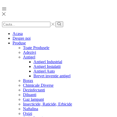
Search
input
Search
Acasa
Despre noi
Produse
Toate Produsele
Adezivi
Antigel
Antigel Industrial
Antigel Instalatii
Antigel Auto
Brevet inventie antigel
Borax
Chimicale Diverse
Dezinfectanti
Diluanti
Gaz lampant
Insecticide, Raticide, Erbicide
Naftalina
Oxizi