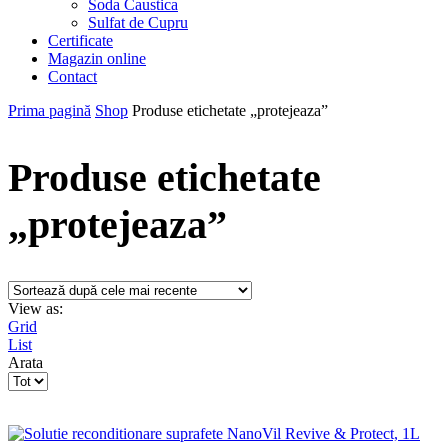
Soda Caustica
Sulfat de Cupru
Certificate
Magazin online
Contact
Prima pagină
Shop
Produse etichetate „protejeaza”
Produse etichetate
„protejeaza”
View as:
Grid
List
Arata
Products
per
page