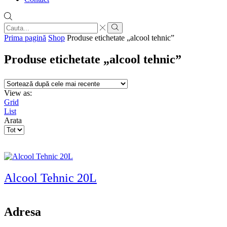
Search
input
Search
Prima pagină
Shop
Produse etichetate „alcool tehnic”
Produse etichetate „alcool tehnic”
View as:
Grid
List
Arata
Products
per
page
Alcool Tehnic 20L
Adresa