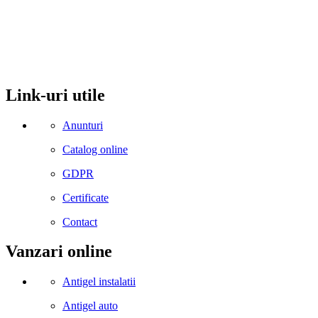
comuna Budesti, sat Racovita, nr. 49, jud. Valcea
Mobil: 0755106025
Email: office@kynita.ro
Link-uri utile
Anunturi
Catalog online
GDPR
Certificate
Contact
Vanzari online
Antigel instalatii
Antigel auto