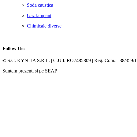
Soda caustica
Gaz lampant
Chimicale diverse
Follow Us:
Facebook
Whatsapp
© S.C. KYNITA S.R.L. | C.U.I. RO7485809 | Reg. Com.: J38/359/
Suntem prezenti si pe SEAP