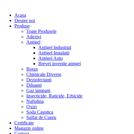
Acasa
Despre noi
Produse
Toate Produsele
Adezivi
Antigel
Antigel Industrial
Antigel Instalatii
Antigel Auto
Brevet inventie antigel
Borax
Chimicale Diverse
Dezinfectanti
Diluanti
Gaz lampant
Insecticide, Raticide, Erbicide
Naftalina
Oxizi
Soda Caustica
Sulfat de Cupru
Certificate
Magazin online
Contact