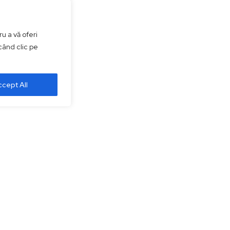
u a vă oferi
când clic pe
cept All