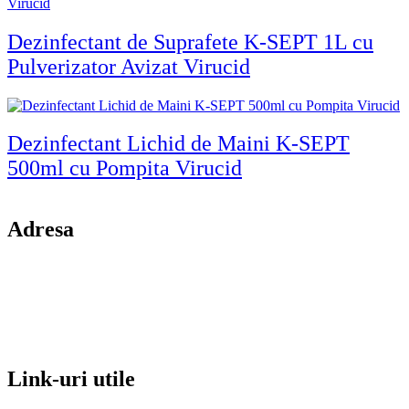
Dezinfectant de Suprafete K-SEPT 1L cu
Pulverizator Avizat Virucid
Dezinfectant Lichid de Maini K-SEPT
500ml cu Pompita Virucid
Adresa
comuna Budesti, sat Racovita, nr. 49, jud. Valcea
Mobil: 0755106025
Email: office@kynita.ro
Link-uri utile