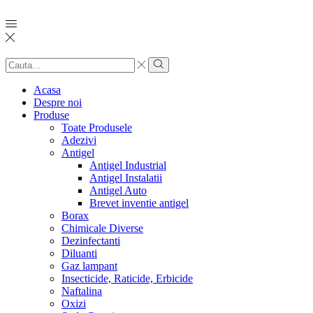
Search
input
Search
Acasa
Despre noi
Produse
Toate Produsele
Adezivi
Antigel
Antigel Industrial
Antigel Instalatii
Antigel Auto
Brevet inventie antigel
Borax
Chimicale Diverse
Dezinfectanti
Diluanti
Gaz lampant
Insecticide, Raticide, Erbicide
Naftalina
Oxizi