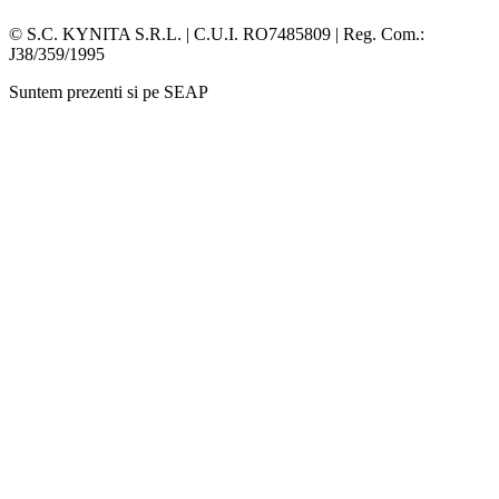
Facebook
Whatsapp
© S.C. KYNITA S.R.L. | C.U.I. RO7485809 | Reg. Com.:
J38/359/1995
Suntem prezenti si pe SEAP