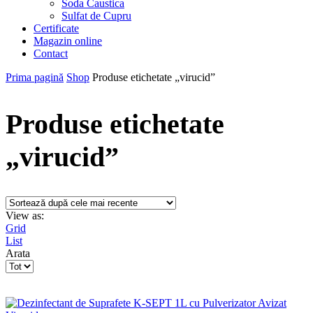
Soda Caustica
Sulfat de Cupru
Certificate
Magazin online
Contact
Prima pagină
Shop
Produse etichetate „virucid”
Produse etichetate
„virucid”
View as:
Grid
List
Arata
Products
per
page