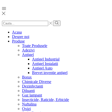
Search
input
Search
Acasa
Despre noi
Produse
Toate Produsele
Adezivi
Antigel
Antigel Industrial
Antigel Instalatii
Antigel Auto
Brevet inventie antigel
Borax
Chimicale Diverse
Dezinfectanti
Diluanti
Gaz lampant
Insecticide, Raticide, Erbicide
Naftalina
Oxizi