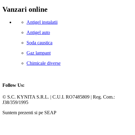
Vanzari online
Antigel instalatii
Antigel auto
Soda caustica
Gaz lampant
Chimicale diverse
Follow Us:
Facebook
Whatsapp
© S.C. KYNITA S.R.L. | C.U.I. RO7485809 | Reg. Com.:
J38/359/1995
Suntem prezenti si pe SEAP