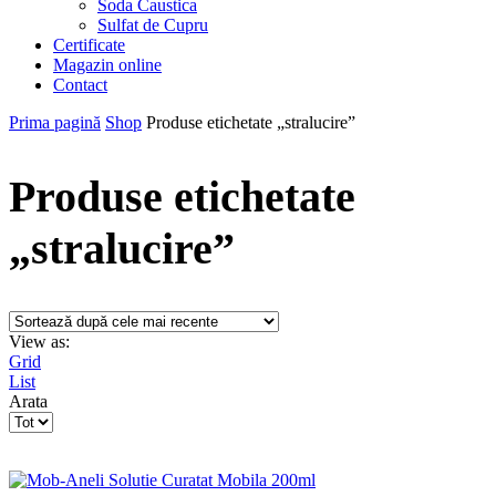
Soda Caustica
Sulfat de Cupru
Certificate
Magazin online
Contact
Prima pagină
Shop
Produse etichetate „stralucire”
Produse etichetate
„stralucire”
View as:
Grid
List
Arata
Products
per
page