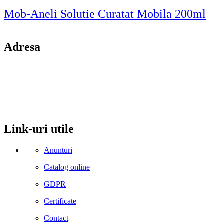
Mob-Aneli Solutie Curatat Mobila 200ml
Adresa
comuna Budesti, sat Racovita, nr. 49, jud. Valcea
Mobil: 0755106025
Email: office@kynita.ro
Link-uri utile
Anunturi
Catalog online
GDPR
Certificate
Contact