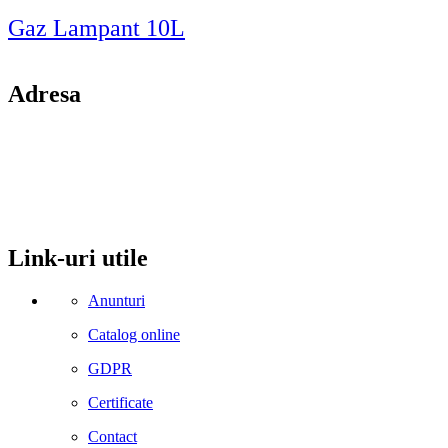
Gaz Lampant 10L
Adresa
comuna Budesti, sat Racovita, nr. 49, jud. Valcea
Mobil: 0755106025
Email: office@kynita.ro
Link-uri utile
Anunturi
Catalog online
GDPR
Certificate
Contact