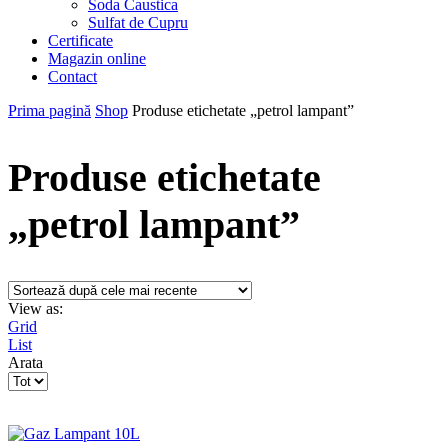
Soda Caustica
Sulfat de Cupru
Certificate
Magazin online
Contact
Prima pagină
Shop
Produse etichetate „petrol lampant”
Produse etichetate
„petrol lampant”
View as:
Grid
List
Arata
Products
per
page