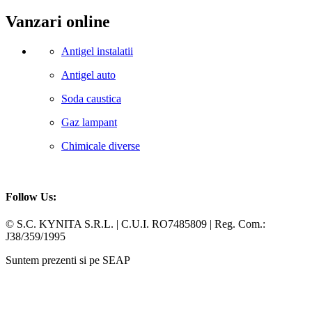
Vanzari online
Antigel instalatii
Antigel auto
Soda caustica
Gaz lampant
Chimicale diverse
Follow Us:
Facebook
Whatsapp
© S.C. KYNITA S.R.L. | C.U.I. RO7485809 | Reg. Com.:
J38/359/1995
Suntem prezenti si pe SEAP