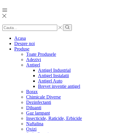
Search
input
Search
Acasa
Despre noi
Produse
Toate Produsele
Adezivi
Antigel
Antigel Industrial
Antigel Instalatii
Antigel Auto
Brevet inventie antigel
Borax
Chimicale Diverse
Dezinfectanti
Diluanti
Gaz lampant
Insecticide, Raticide, Erbicide
Naftalina
Oxizi