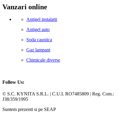
Vanzari online
Antigel instalatii
Antigel auto
Soda caustica
Gaz lampant
Chimicale diverse
Follow Us:
Facebook
Whatsapp
© S.C. KYNITA S.R.L. | C.U.I. RO7485809 | Reg. Com.:
J38/359/1995
Suntem prezenti si pe SEAP