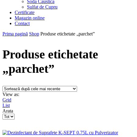
Soda Caustica
Sulfat de Cupru
Certificate
Magazin online
Contact
Prima pagină
Shop
Produse etichetate „parchet”
Produse etichetate
„parchet”
View as:
Grid
List
Arata
Products
per
page