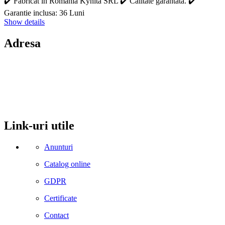
✔️ Fabricat in Romania Kynita SRL ✔️ Calitate garantata. ✔️
Garantie inclusa: 36 Luni
Show details
Adresa
comuna Budesti, sat Racovita, nr. 49, jud. Valcea
Mobil: 0755106025
Email: office@kynita.ro
Link-uri utile
Anunturi
Catalog online
GDPR
Certificate
Contact