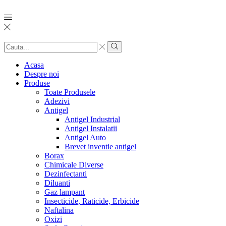
Search
input
Search
Acasa
Despre noi
Produse
Toate Produsele
Adezivi
Antigel
Antigel Industrial
Antigel Instalatii
Antigel Auto
Brevet inventie antigel
Borax
Chimicale Diverse
Dezinfectanti
Diluanti
Gaz lampant
Insecticide, Raticide, Erbicide
Naftalina
Oxizi