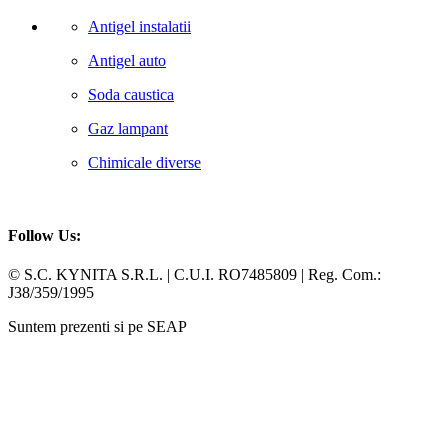
Antigel instalatii
Antigel auto
Soda caustica
Gaz lampant
Chimicale diverse
Follow Us:
Facebook
Whatsapp
© S.C. KYNITA S.R.L. | C.U.I. RO7485809 | Reg. Com.:
J38/359/1995
Suntem prezenti si pe SEAP