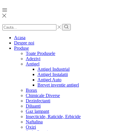
Search
input
Search
Acasa
Despre noi
Produse
Toate Produsele
Adezivi
Antigel
Antigel Industrial
Antigel Instalatii
Antigel Auto
Brevet inventie antigel
Borax
Chimicale Diverse
Dezinfectanti
Diluanti
Gaz lampant
Insecticide, Raticide, Erbicide
Naftalina
Oxizi