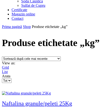
Soda Caustica
Sulfat de Cupru
Certificate
Magazin online
Contact
Prima pagină
Shop
Produse etichetate „kg”
Produse etichetate „kg”
View as:
Grid
List
Arata
Products
per
page
Naftalina granule/peleti 25Kg