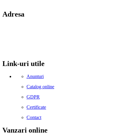
Adresa
comuna Budesti, sat Racovita, nr. 49, jud. Valcea
Mobil: 0755106025
Email: office@kynita.ro
Link-uri utile
Anunturi
Catalog online
GDPR
Certificate
Contact
Vanzari online