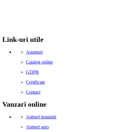
comuna Budesti, sat Racovita, nr. 49, jud. Valcea
Mobil: 0755106025
Email: office@kynita.ro
Link-uri utile
Anunturi
Catalog online
GDPR
Certificate
Contact
Vanzari online
Antigel instalatii
Antigel auto