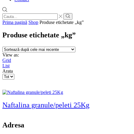
Search
input
Search
Prima pagină
Shop
Produse etichetate „kg”
Produse etichetate „kg”
View as:
Grid
List
Arata
Products
per
page
Naftalina granule/peleti 25Kg
Adresa