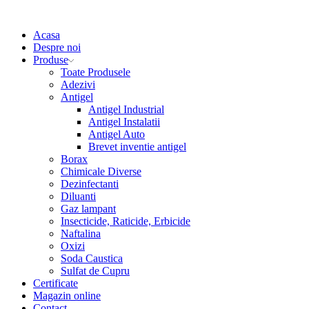
Acasa
Despre noi
Produse
Toate Produsele
Adezivi
Antigel
Antigel Industrial
Antigel Instalatii
Antigel Auto
Brevet inventie antigel
Borax
Chimicale Diverse
Dezinfectanti
Diluanti
Gaz lampant
Insecticide, Raticide, Erbicide
Naftalina
Oxizi
Soda Caustica
Sulfat de Cupru
Certificate
Magazin online
Contact