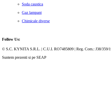
Soda caustica
Gaz lampant
Chimicale diverse
Follow Us:
Facebook
Whatsapp
© S.C. KYNITA S.R.L. | C.U.I. RO7485809 | Reg. Com.: J38/359/
Suntem prezenti si pe SEAP