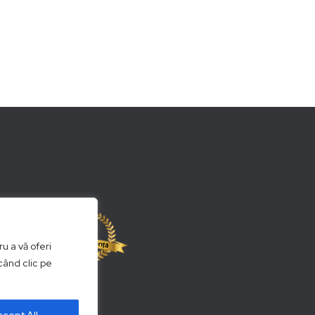
u a vă oferi
când clic pe
Follow Us: