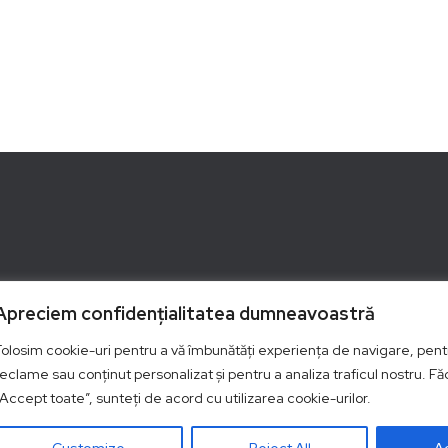
Show details
Vanzari Online
Apreciem confidențialitatea dumneavoastră
Folosim cookie-uri pentru a vă îmbunătăți experiența de navigare, pentr
Antigel instalatii
reclame sau conținut personalizat și pentru a analiza traficul nostru. Fă
Antigel auto
„Accept toate”, sunteți de acord cu utilizarea cookie-urilor.
Soda caustica
Gaz lampant