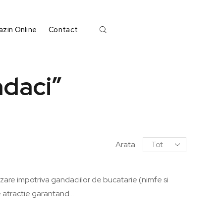
zin Online
Contact
ndaci”
Arata
are impotriva gandaciilor de bucatarie (nimfe si
 atractie garantand...