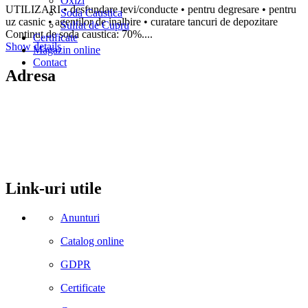
Oxizi
UTILIZARI • desfundare tevi/conducte • pentru degresare • pentru
Soda Caustica
uz casnic • agentilor de inalbire • curatare tancuri de depozitare
Sulfat de Cupru
Continut de soda caustica: 70%....
Certificate
Show details
Magazin online
Contact
Adresa
comuna Budesti, sat Racovita, nr. 49, jud. Valcea
Mobil: 0755106025
Email: office@kynita.ro
Link-uri utile
Anunturi
Catalog online
GDPR
Certificate