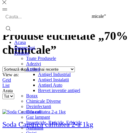
Search
Prima pagină
Shop
Produse etichetate „70% chimicale”
input
Produse etichetate „70%
Acasa
chimicale”
Despre noi
Produse
Toate Produsele
Adezivi
Antigel
Antigel Industrial
View as:
Antigel Instalatii
Grid
Antigel Auto
List
Brevet inventie antigel
Arata
Borax
Products
Chimicale Diverse
per
Dezinfectanti
page
Diluanti
Gaz lampant
Insecticide, Raticide, Erbicide
Soda Caustica calitatea 2-a 1kg
Naftalina