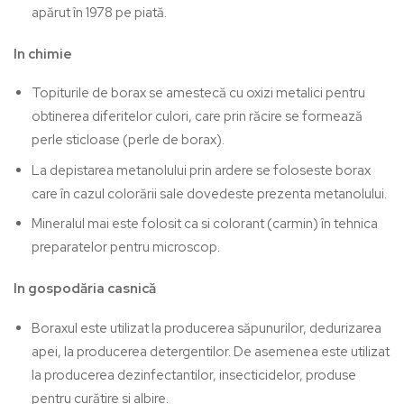
apărut în 1978 pe piată.
In chimie
Topiturile de borax se amestecă cu oxizi metalici pentru
obtinerea diferitelor culori, care prin răcire se formează
perle sticloase (perle de borax).
La depistarea metanolului prin ardere se foloseste borax
care în cazul colorării sale dovedeste prezenta metanolului.
Mineralul mai este folosit ca si colorant (carmin) în tehnica
preparatelor pentru microscop.
In gospodăria casnică
Boraxul este utilizat la producerea săpunurilor, dedurizarea
apei, la producerea detergentilor. De asemenea este utilizat
la producerea dezinfectantilor, insecticidelor, produse
pentru curătire si albire.