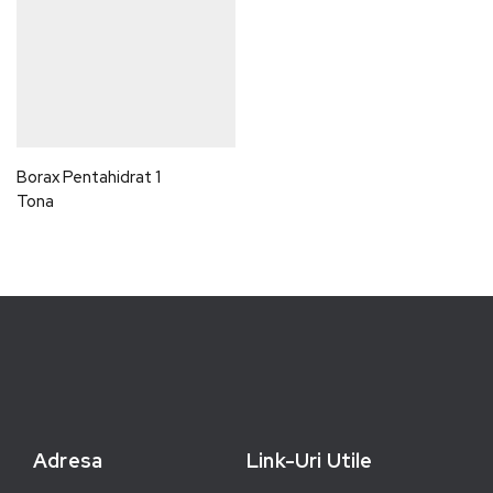
Borax Pentahidrat 1
Tona
Adresa
Link-Uri Utile