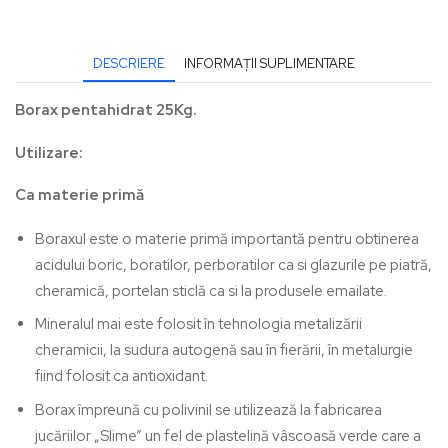
DESCRIERE
INFORMAȚII SUPLIMENTARE
Borax pentahidrat 25Kg.
Utilizare:
Ca materie primă
Boraxul este o materie primă importantă pentru obtinerea
acidului boric, boratilor, perboratilor ca si glazurile pe piatră,
cheramică, portelan sticlă ca si la produsele emailate.
Mineralul mai este folosit în tehnologia metalizării
cheramicii, la sudura autogenă sau în fierării, în metalurgie
fiind folosit ca antioxidant.
Borax împreună cu polivinil se utilizează la fabricarea
jucăriilor „Slime” un fel de plastelină vâscoasă verde care a