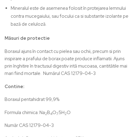
Mineralul este de asemenea folosit în protejarea lemnului
contra mucegaiului, sau focului ca si substante izolante pe
bază de celuloză.
Măsuri de protectie
Boraxul ajuns în contact cu pielea sau ochii, precum si prin
inspirare a prafului de borax poate produce inflamatii. Ajuns
prin înghitire în tractusul digestiv irită mucoasa, cantitătile mai
mari fiind mortale. Numărul CAS 12179-04-3
Contine:
Boraxul pentahidrat 99,9%
Formula chimica: Na
B
O
5H
O
2
4
7.
2
Număr CAS 12179-04-3