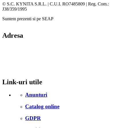
Facebook
Whatsapp
© S.C. KYNITA S.R.L. | C.U.I. RO7485809 | Reg. Com.:
J38/359/1995
Suntem prezenti si pe SEAP
Adresa
comuna Budesti, sat Racovita, nr. 49, jud. Valcea
Mobil: 0755106025
Email: office@kynita.ro
Link-uri utile
Anunturi
Catalog online
GDPR