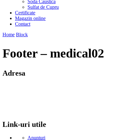
Soda Caustica
Sulfat de Cupru
Certificate
Magazin online
Contact
Home
Block
Footer – medical02
Adresa
comuna Budesti, sat Racovita, nr. 49, jud. Valcea
Mobil: 0755106025
Email: office@kynita.ro
Link-uri utile
Anunturi