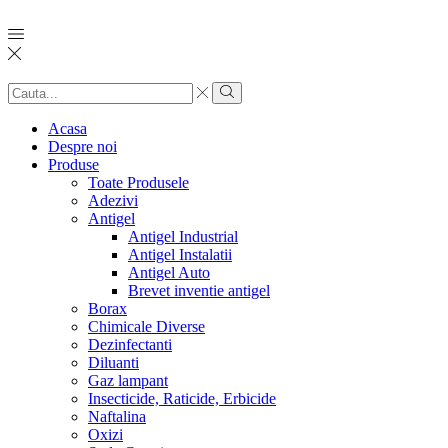
Search
input
Search
Acasa
Despre noi
Produse
Toate Produsele
Adezivi
Antigel
Antigel Industrial
Antigel Instalatii
Antigel Auto
Brevet inventie antigel
Borax
Chimicale Diverse
Dezinfectanti
Diluanti
Gaz lampant
Insecticide, Raticide, Erbicide
Naftalina
Oxizi