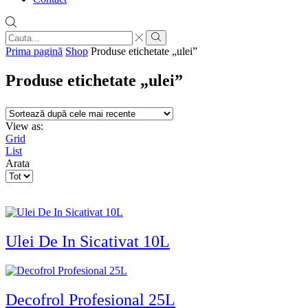
Search
input
Search
Prima pagină
Shop
Produse etichetate „ulei”
Produse etichetate „ulei”
View as:
Grid
List
Arata
Products
per
page
Ulei De In Sicativat 10L
Decofrol Profesional 25L