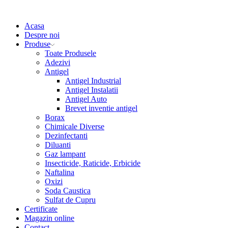
Acasa
Despre noi
Produse
Toate Produsele
Adezivi
Antigel
Antigel Industrial
Antigel Instalatii
Antigel Auto
Brevet inventie antigel
Borax
Chimicale Diverse
Dezinfectanti
Diluanti
Gaz lampant
Insecticide, Raticide, Erbicide
Naftalina
Oxizi
Soda Caustica
Sulfat de Cupru
Certificate
Magazin online
Contact