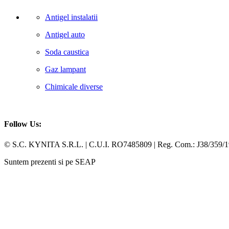
Antigel instalatii
Antigel auto
Soda caustica
Gaz lampant
Chimicale diverse
Follow Us:
Facebook
Whatsapp
© S.C. KYNITA S.R.L. | C.U.I. RO7485809 | Reg. Com.: J38/359/
Suntem prezenti si pe SEAP