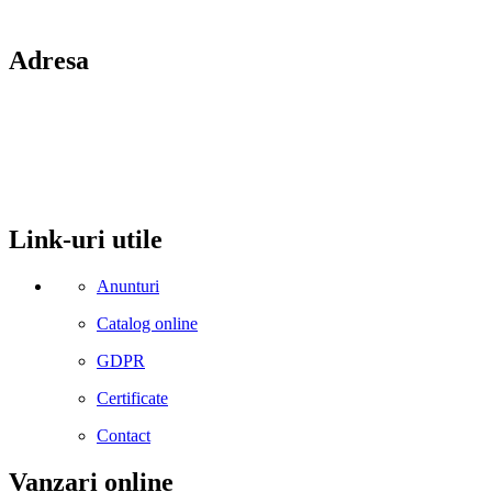
Adresa
comuna Budesti, sat Racovita, nr. 49, jud. Valcea
Mobil: 0755106025
Email: office@kynita.ro
Link-uri utile
Anunturi
Catalog online
GDPR
Certificate
Contact
Vanzari online