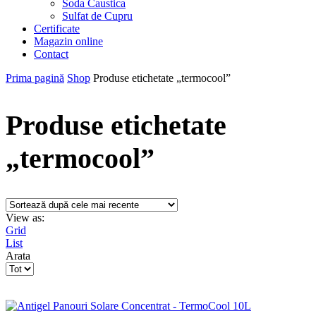
Soda Caustica
Sulfat de Cupru
Certificate
Magazin online
Contact
Prima pagină
Shop
Produse etichetate „termocool”
Produse etichetate
„termocool”
View as:
Grid
List
Arata
Products
per
page