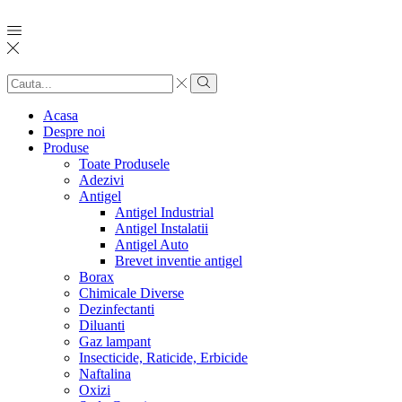
Search
input
Search
Acasa
Despre noi
Produse
Toate Produsele
Adezivi
Antigel
Antigel Industrial
Antigel Instalatii
Antigel Auto
Brevet inventie antigel
Borax
Chimicale Diverse
Dezinfectanti
Diluanti
Gaz lampant
Insecticide, Raticide, Erbicide
Naftalina
Oxizi