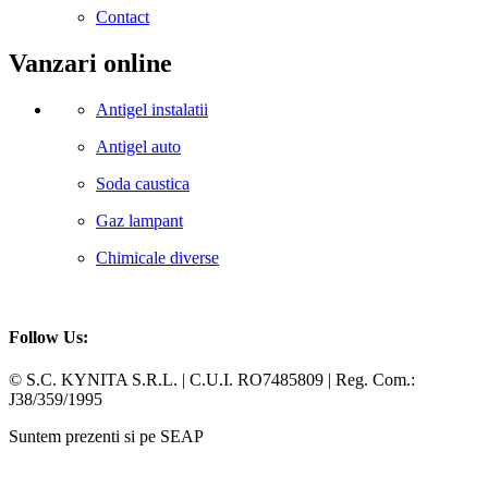
Contact
Vanzari online
Antigel instalatii
Antigel auto
Soda caustica
Gaz lampant
Chimicale diverse
Follow Us:
Facebook
Whatsapp
© S.C. KYNITA S.R.L. | C.U.I. RO7485809 | Reg. Com.:
J38/359/1995
Suntem prezenti si pe SEAP