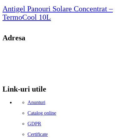
Antigel Panouri Solare Concentrat –
TermoCool 10L
Adresa
comuna Budesti, sat Racovita, nr. 49, jud. Valcea
Mobil: 0755106025
Email: office@kynita.ro
Link-uri utile
Anunturi
Catalog online
GDPR
Certificate