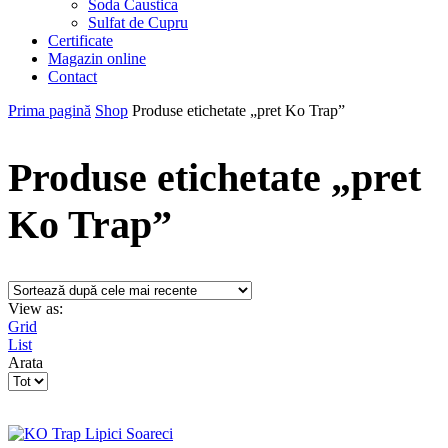
Soda Caustica
Sulfat de Cupru
Certificate
Magazin online
Contact
Prima pagină
Shop
Produse etichetate „pret Ko Trap”
Produse etichetate „pret
Ko Trap”
View as:
Grid
List
Arata
Products
per
page