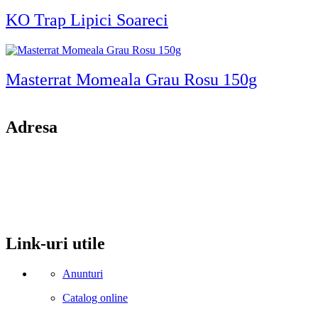
KO Trap Lipici Soareci
Masterrat Momeala Grau Rosu 150g
Adresa
comuna Budesti, sat Racovita, nr. 49, jud. Valcea
Mobil: 0755106025
Email: office@kynita.ro
Link-uri utile
Anunturi
Catalog online