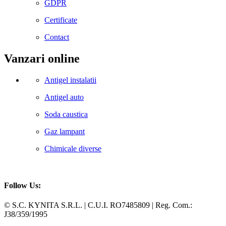
GDPR
Certificate
Contact
Vanzari online
Antigel instalatii
Antigel auto
Soda caustica
Gaz lampant
Chimicale diverse
Follow Us:
Facebook
Whatsapp
© S.C. KYNITA S.R.L. | C.U.I. RO7485809 | Reg. Com.:
J38/359/1995