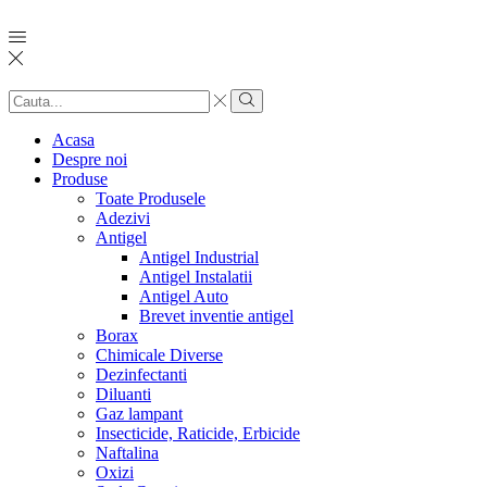
Search
input
Search
Acasa
Despre noi
Produse
Toate Produsele
Adezivi
Antigel
Antigel Industrial
Antigel Instalatii
Antigel Auto
Brevet inventie antigel
Borax
Chimicale Diverse
Dezinfectanti
Diluanti
Gaz lampant
Insecticide, Raticide, Erbicide
Naftalina
Oxizi