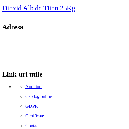
Dioxid Alb de Titan 25Kg
Adresa
comuna Budesti, sat Racovita, nr. 49, jud. Valcea
Mobil: 0755106025
Email: office@kynita.ro
Link-uri utile
Anunturi
Catalog online
GDPR
Certificate
Contact