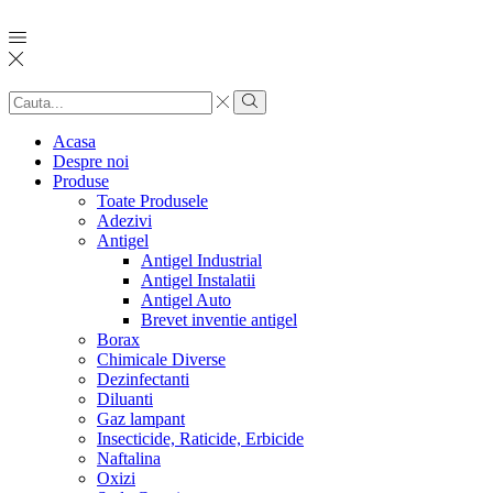
Search
input
Search
Acasa
Despre noi
Produse
Toate Produsele
Adezivi
Antigel
Antigel Industrial
Antigel Instalatii
Antigel Auto
Brevet inventie antigel
Borax
Chimicale Diverse
Dezinfectanti
Diluanti
Gaz lampant
Insecticide, Raticide, Erbicide
Naftalina
Oxizi