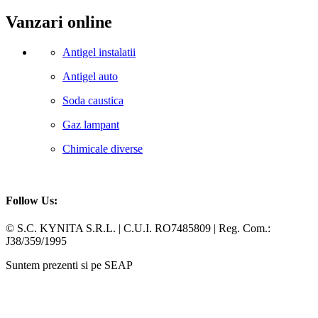
Vanzari online
Antigel instalatii
Antigel auto
Soda caustica
Gaz lampant
Chimicale diverse
Follow Us:
Facebook
Whatsapp
© S.C. KYNITA S.R.L. | C.U.I. RO7485809 | Reg. Com.:
J38/359/1995
Suntem prezenti si pe SEAP