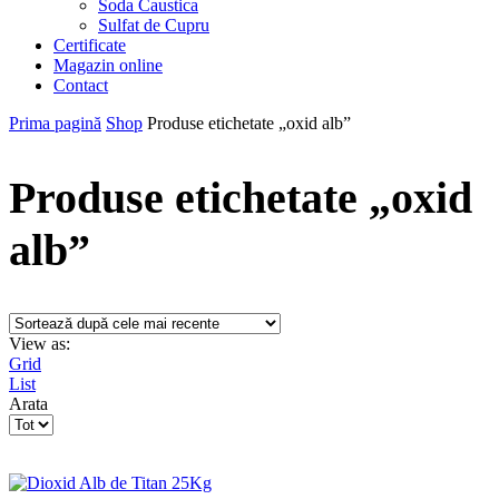
Soda Caustica
Sulfat de Cupru
Certificate
Magazin online
Contact
Prima pagină
Shop
Produse etichetate „oxid alb”
Produse etichetate „oxid
alb”
View as:
Grid
List
Arata
Products
per
page