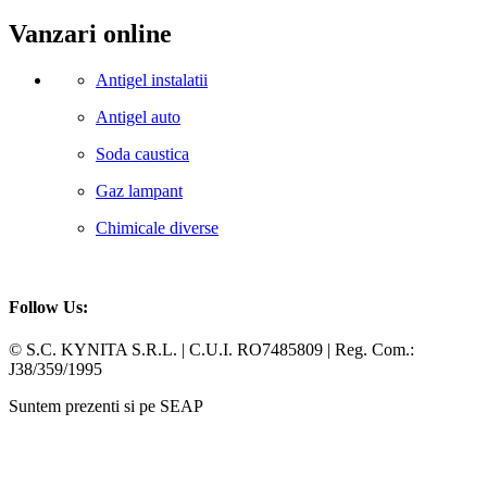
Vanzari online
Antigel instalatii
Antigel auto
Soda caustica
Gaz lampant
Chimicale diverse
Follow Us:
Facebook
Whatsapp
© S.C. KYNITA S.R.L. | C.U.I. RO7485809 | Reg. Com.:
J38/359/1995
Suntem prezenti si pe SEAP