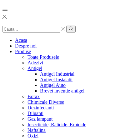
Search
input
Search
Acasa
Despre noi
Produse
Toate Produsele
Adezivi
Antigel
Antigel Industrial
Antigel Instalatii
Antigel Auto
Brevet inventie antigel
Borax
Chimicale Diverse
Dezinfectanti
Diluanti
Gaz lampant
Insecticide, Raticide, Erbicide
Naftalina
Oxizi