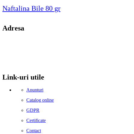
Naftalina Bile 80 gr
Adresa
comuna Budesti, sat Racovita, nr. 49, jud. Valcea
Mobil: 0755106025
Email: office@kynita.ro
Link-uri utile
Anunturi
Catalog online
GDPR
Certificate
Contact