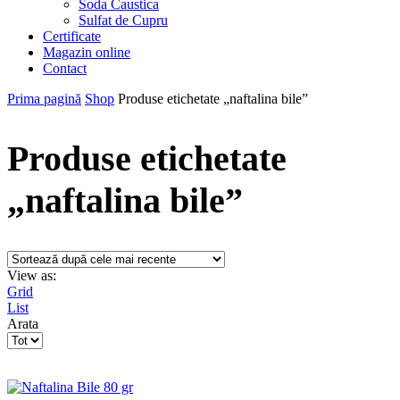
Soda Caustica
Sulfat de Cupru
Certificate
Magazin online
Contact
Prima pagină
Shop
Produse etichetate „naftalina bile”
Produse etichetate
„naftalina bile”
View as:
Grid
List
Arata
Products
per
page