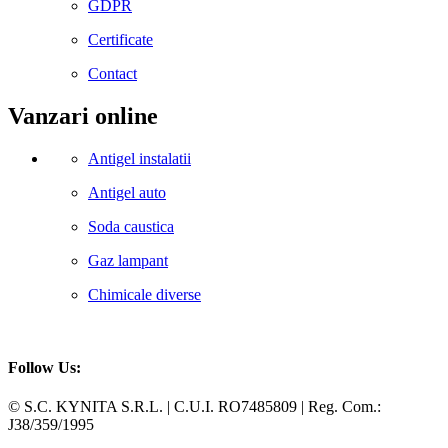
GDPR
Certificate
Contact
Vanzari online
Antigel instalatii
Antigel auto
Soda caustica
Gaz lampant
Chimicale diverse
Follow Us:
Facebook
Whatsapp
© S.C. KYNITA S.R.L. | C.U.I. RO7485809 | Reg. Com.:
J38/359/1995