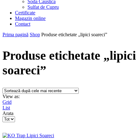
Soda Caustica
Sulfat de Cupru
Certificate
Magazin online
Contact
Prima pagină
Shop
Produse etichetate „lipici soareci”
Produse etichetate „lipici
soareci”
View as:
Grid
List
Arata
Products
per
page