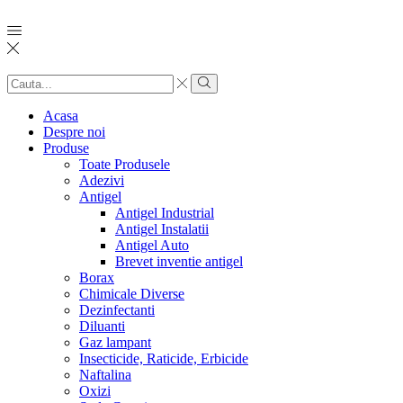
Search
input
Search
Acasa
Despre noi
Produse
Toate Produsele
Adezivi
Antigel
Antigel Industrial
Antigel Instalatii
Antigel Auto
Brevet inventie antigel
Borax
Chimicale Diverse
Dezinfectanti
Diluanti
Gaz lampant
Insecticide, Raticide, Erbicide
Naftalina
Oxizi