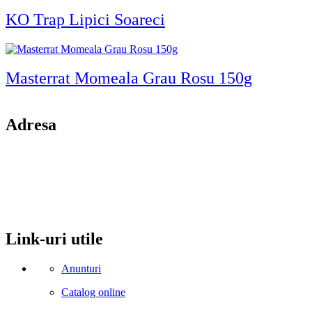
KO Trap Lipici Soareci
Masterrat Momeala Grau Rosu 150g
Adresa
comuna Budesti, sat Racovita, nr. 49, jud. Valcea
Mobil: 0755106025
Email: office@kynita.ro
Link-uri utile
Anunturi
Catalog online