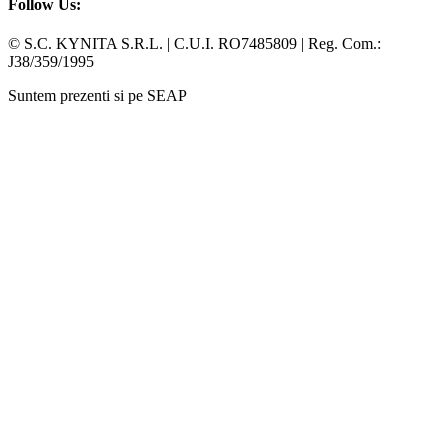
Follow Us:
Facebook
Whatsapp
© S.C. KYNITA S.R.L. | C.U.I. RO7485809 | Reg. Com.:
J38/359/1995
Suntem prezenti si pe SEAP