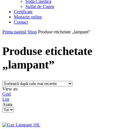
Soda Caustica
Sulfat de Cupru
Certificate
Magazin online
Contact
Prima pagină
Shop
Produse etichetate „lampant”
Produse etichetate
„lampant”
View as:
Grid
List
Arata
Products
per
page