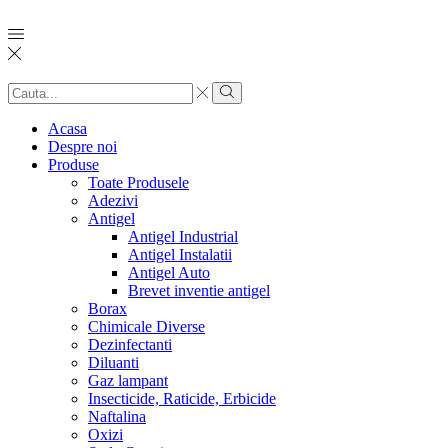
Search
input
Search
Acasa
Despre noi
Produse
Toate Produsele
Adezivi
Antigel
Antigel Industrial
Antigel Instalatii
Antigel Auto
Brevet inventie antigel
Borax
Chimicale Diverse
Dezinfectanti
Diluanti
Gaz lampant
Insecticide, Raticide, Erbicide
Naftalina
Oxizi