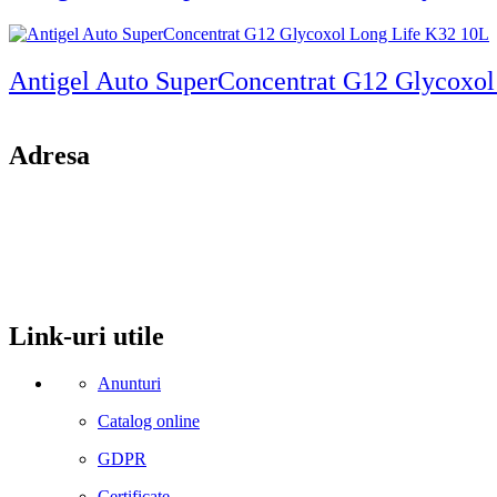
Antigel Auto SuperConcentrat G12 Glycoxo
Adresa
comuna Budesti, sat Racovita, nr. 49, jud. Valcea
Mobil: 0755106025
Email: office@kynita.ro
Link-uri utile
Anunturi
Catalog online
GDPR
Certificate