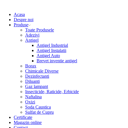
Acasa
Despre noi
Produse
Toate Produsele
Adezivi
Antigel
Antigel Industrial
Antigel Instalatii
Antigel Auto
Brevet inventie antigel
Borax
Chimicale Diverse
Dezinfectanti
Diluanti
Gaz lampant
Insecticide, Raticide, Erbicide
Naftalina
Oxizi
Soda Caustica
Sulfat de Cupru
Certificate
Magazin online
Contact