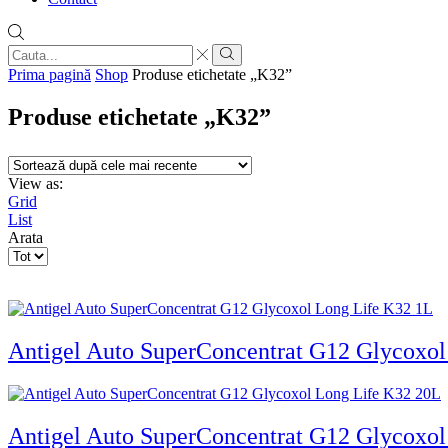
Search
input
Search
Prima pagină
Shop
Produse etichetate „K32”
Produse etichetate „K32”
View as:
Grid
List
Arata
Products
per
page
Antigel Auto SuperConcentrat G12 Glycoxol
Antigel Auto SuperConcentrat G12 Glycoxo