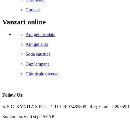
Contact
Vanzari online
Antigel instalatii
Antigel auto
Soda caustica
Gaz lampant
Chimicale diverse
Follow Us:
Facebook
Whatsapp
© S.C. KYNITA S.R.L. | C.U.I. RO7485809 | Reg. Com.: J38/359/
Suntem prezenti si pe SEAP