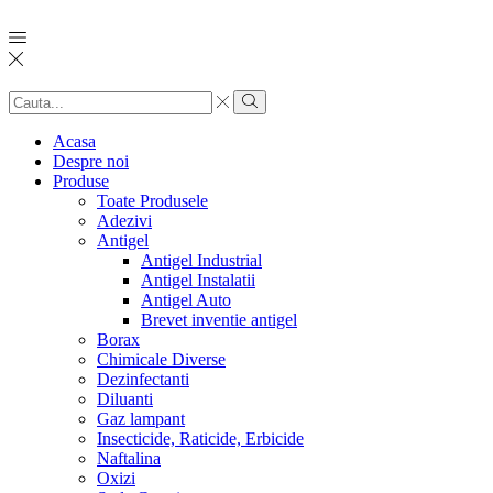
Search
input
Search
Acasa
Despre noi
Produse
Toate Produsele
Adezivi
Antigel
Antigel Industrial
Antigel Instalatii
Antigel Auto
Brevet inventie antigel
Borax
Chimicale Diverse
Dezinfectanti
Diluanti
Gaz lampant
Insecticide, Raticide, Erbicide
Naftalina
Oxizi