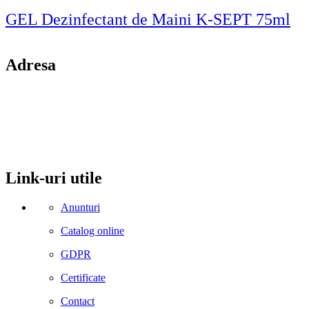
GEL Dezinfectant de Maini K-SEPT 75ml
Adresa
comuna Budesti, sat Racovita, nr. 49, jud. Valcea
Mobil: 0755106025
Email: office@kynita.ro
Link-uri utile
Anunturi
Catalog online
GDPR
Certificate
Contact