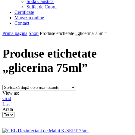
Soda Caustica
Sulfat de Cupru
Certificate
Magazin online
Contact
Prima pagină
Shop
Produse etichetate „glicerina 75ml”
Produse etichetate
„glicerina 75ml”
View as:
Grid
List
Arata
Products
per
page