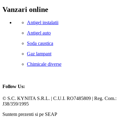
Vanzari online
Antigel instalatii
Antigel auto
Soda caustica
Gaz lampant
Chimicale diverse
Follow Us:
Facebook
Whatsapp
© S.C. KYNITA S.R.L. | C.U.I. RO7485809 | Reg. Com.:
J38/359/1995
Suntem prezenti si pe SEAP