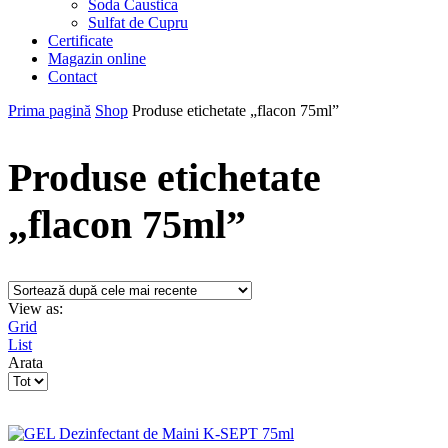
Soda Caustica
Sulfat de Cupru
Certificate
Magazin online
Contact
Prima pagină
Shop
Produse etichetate „flacon 75ml”
Produse etichetate
„flacon 75ml”
View as:
Grid
List
Arata
Products
per
page