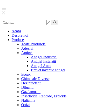
Search
input
Search
Acasa
Despre noi
Produse
Toate Produsele
Adezivi
Antigel
Antigel Industrial
Antigel Instalatii
Antigel Auto
Brevet inventie antigel
Borax
Chimicale Diverse
Dezinfectanti
Diluanti
Gaz lampant
Insecticide, Raticide, Erbicide
Naftalina
Oxizi