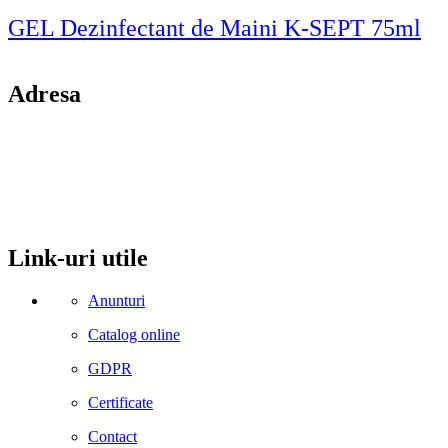
GEL Dezinfectant de Maini K-SEPT 75ml
Adresa
comuna Budesti, sat Racovita, nr. 49, jud. Valcea
Mobil: 0755106025
Email: office@kynita.ro
Link-uri utile
Anunturi
Catalog online
GDPR
Certificate
Contact