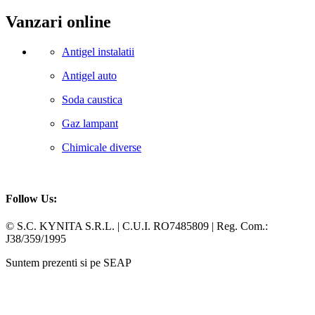
Vanzari online
Antigel instalatii
Antigel auto
Soda caustica
Gaz lampant
Chimicale diverse
Follow Us:
Facebook
Whatsapp
© S.C. KYNITA S.R.L. | C.U.I. RO7485809 | Reg. Com.:
J38/359/1995
Suntem prezenti si pe SEAP