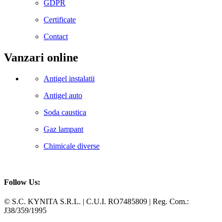
GDPR
Certificate
Contact
Vanzari online
Antigel instalatii
Antigel auto
Soda caustica
Gaz lampant
Chimicale diverse
Follow Us:
Facebook
Whatsapp
© S.C. KYNITA S.R.L. | C.U.I. RO7485809 | Reg. Com.:
J38/359/1995