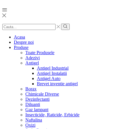
Search
input
Search
Acasa
Despre noi
Produse
Toate Produsele
Adezivi
Antigel
Antigel Industrial
Antigel Instalatii
Antigel Auto
Brevet inventie antigel
Borax
Chimicale Diverse
Dezinfectanti
Diluanti
Gaz lampant
Insecticide, Raticide, Erbicide
Naftalina
Oxizi