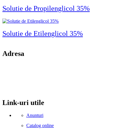
Solutie de Propilenglicol 35%
Solutie de Etilenglicol 35%
Adresa
comuna Budesti, sat Racovita, nr. 49, jud. Valcea
Mobil: 0755106025
Email: office@kynita.ro
Link-uri utile
Anunturi
Catalog online