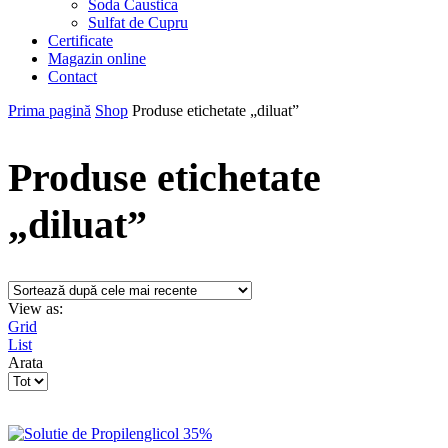
Soda Caustica
Sulfat de Cupru
Certificate
Magazin online
Contact
Prima pagină
Shop
Produse etichetate „diluat”
Produse etichetate
„diluat”
View as:
Grid
List
Arata
Products
per
page