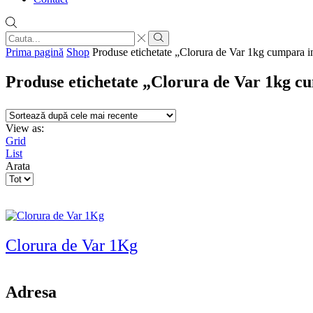
Search
input
Search
Prima pagină
Shop
Produse etichetate „Clorura de Var 1kg cumpara i
Produse etichetate „Clorura de Var 1kg c
View as:
Grid
List
Arata
Products
per
page
Clorura de Var 1Kg
Adresa