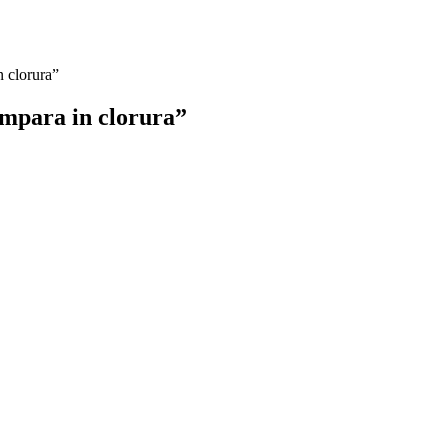
n clorura”
umpara in clorura”