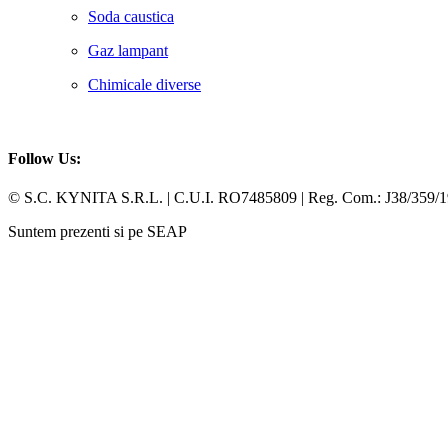
Soda caustica
Gaz lampant
Chimicale diverse
Follow Us:
Facebook
Whatsapp
© S.C. KYNITA S.R.L. | C.U.I. RO7485809 | Reg. Com.: J38/359/
Suntem prezenti si pe SEAP