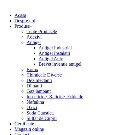
Acasa
Despre noi
Produse
Toate Produsele
Adezivi
Antigel
Antigel Industrial
Antigel Instalatii
Antigel Auto
Brevet inventie antigel
Borax
Chimicale Diverse
Dezinfectanti
Diluanti
Gaz lampant
Insecticide, Raticide, Erbicide
Naftalina
Oxizi
Soda Caustica
Sulfat de Cupru
Certificate
Magazin online
Contact