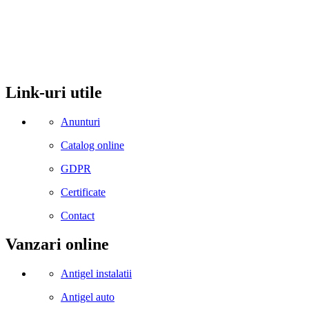
comuna Budesti, sat Racovita, nr. 49, jud. Valcea
Mobil: 0755106025
Email: office@kynita.ro
Link-uri utile
Anunturi
Catalog online
GDPR
Certificate
Contact
Vanzari online
Antigel instalatii
Antigel auto