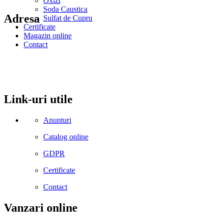
Oxizi
Soda Caustica
Adresa
Sulfat de Cupru
Certificate
Magazin online
comuna Budesti, sat Racovita, nr. 49, jud. Valcea
Contact
Mobil: 0755106025
Email: office@kynita.ro
Link-uri utile
Anunturi
Catalog online
GDPR
Certificate
Contact
Vanzari online