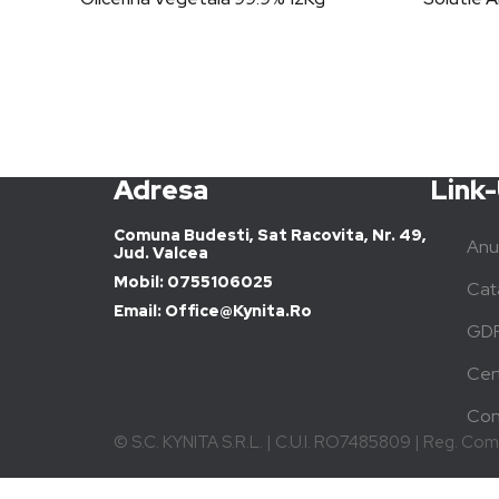
Adresa
Link-
Comuna Budesti, Sat Racovita, Nr. 49,
Anu
Jud. Valcea
Mobil: 0755106025
Cat
Email: Office@kynita.ro
GD
Cert
Con
© S.C. KYNITA S.R.L. | C.U.I. RO7485809 | Reg. Co