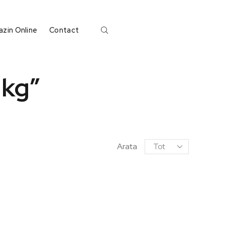
zin Online
Contact
2kg”
Arata