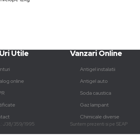
Uri Utile
Vanzari Online
nturi
Antigel instalatii
alog online
Antigel auto
PR
Soda caustica
ificate
Gaz lampant
tact
Chimicale diverse
m.: J38/359/1995
Suntem prezenti si pe SEAP